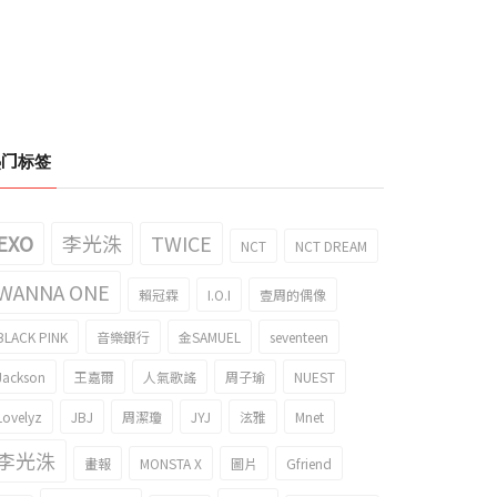
热门标签
EXO
李光洙
TWICE
NCT
NCT DREAM
WANNA ONE
賴冠霖
I.O.I
壹周的偶像
BLACK PINK
音樂銀行
金SAMUEL
seventeen
Jackson
王嘉爾
人氣歌謠
周子瑜
NUEST
Lovelyz
JBJ
周潔瓊
JYJ
泫雅
Mnet
李光洙
畫報
MONSTA X
圖片
Gfriend