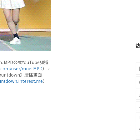
 MPD公式YouTube頻道
.com/user/mnetMPD
），
Countdown》廣播畫面
untdown.interest.me
）