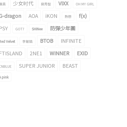
少女时代
VIXX
演員
裴秀智
OH MY GIRL
G-dragon
AOA
iKON
f(x)
熱戀
PSY
防彈少年團
GOT7
SHINee
BTOB
INFINITE
Red Velvet
李敏鎬
FTISLAND
2NE1
WINNER
EXID
SUPER JUNIOR
BEAST
CNBLUE
A pink