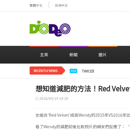
繁體中文
简体中文
主頁
新聞
圖片
RECENTLY NEWS
TWICE娜璉，花背景感性自
NEW
想知道減肥的方法！Red Velve
2016/09/19 10:20
女組合'Red Velvet'成員Wendy的2015年VS2
看了Wendy的減肥前後比較照片的網友們反應了：