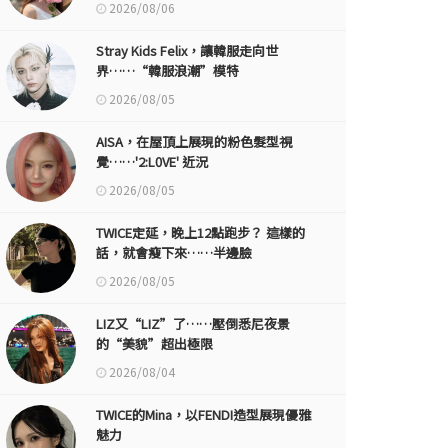
2026/08/06
Stray Kids Felix，讓韓服走向世
界……“韓服浪潮”模特
2026/08/05
AISA，在屋頂上展現的粉色髮型視
覺……'2:L0VE' 近況
2026/08/05
TWICE定延，晚上12點跑步？ 這樣的
話，就會瘦下來……半邊臉
2026/08/05
LIZ又“LIZ”了……壓倒悉尼夜景
的“美貌”超出極限
2026/08/04
TWICE的Mina，以FENDI造型展現優雅
魅力