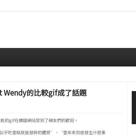
拍…精緻妝容引人注目
08/06 10:00 AM
t Wendy的比較gif成了話題
016年比較的gif在韓國網站受到了網友們的歡迎。
‘似乎吃壹點就是發胖的體質’、‘壹年來到底發生什麽事