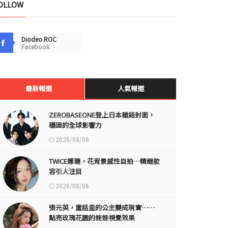
OLLOW
Diodeo.ROC
Facebook
最新報道
人氣報道
ZEROBASEONE登上日本雜誌封面，
穩固的全球影響力
2026/08/06
TWICE娜璉，花背景感性自拍…精緻妝
容引人注目
2026/08/06
張元英，童話里的公主變成現實……
點亮玫瑰花園的娃娃視覺效果