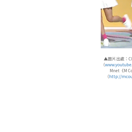
▲圖片出處：Ch.
（
www.youtube
Mnet《M 
（
http://mco