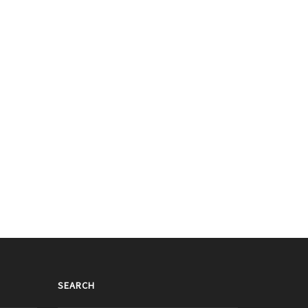
多了？ Red Velvet Wendy的最新
最高級別的整形是減肥！Red Velvet
片！
Wendy變瘦！
016/07/17
2016/06/27
SEARCH