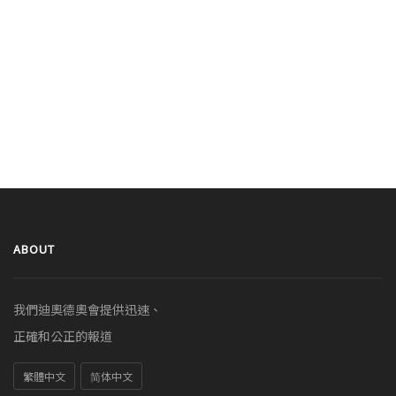
ABOUT
我們迪奧德奧會提供迅速、
正確和公正的報道
繁體中文
简体中文