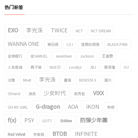
热门标签
EXO
李光洙
TWICE
NCT
NCT DREAM
WANNA ONE
賴冠霖
I.O.I
壹周的偶像
BLACK PINK
音樂銀行
金SAMUEL
seventeen
Jackson
王嘉爾
人氣歌謠
周子瑜
NUEST
Lovelyz
JBJ
周潔瓊
JYJ
李光洙
泫雅
Mnet
畫報
MONSTA X
圖片
少女时代
VIXX
Gfriend
演員
裴秀智
G-dragon
AOA
iKON
OH MY GIRL
熱戀
f(x)
PSY
防彈少年團
GOT7
SHINee
BTOB
INFINITE
Red Velvet
李敏鎬