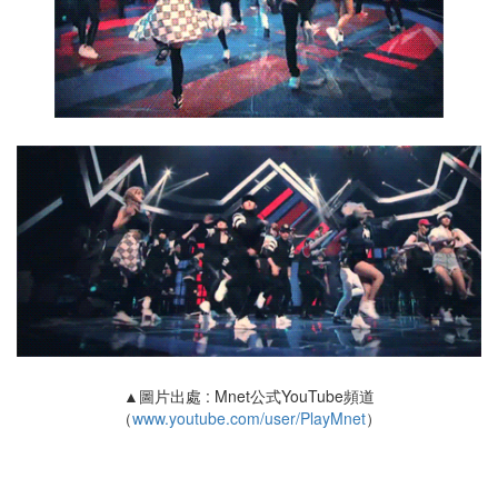
▲圖片出處 : Mnet公式YouTube頻道
（
www.youtube.com/user/PlayMnet
）