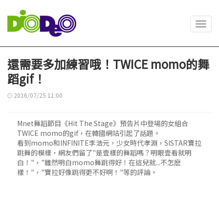
Toggl
navig
還需要多加練習哦！TWICE momo的舞
蹈gif！
2016/07/25 11:00
Mnet舞蹈節目《Hit The Stage》預告片中登場的女組合
TWICE momo的gif，在韓國網站引起了話題。
看到momo和INFINITE李浩元，少女時代孝淵，SISTAR寶拉
跳舞的模樣，網友們留了"是壹樣的舞蹈嗎？明眼壹看就明
白！"，"雖然明白momo舞跳得好！在這兒就...不怎麽
樣！"，"寶拉好像跳得更不好啊！"等的評論。