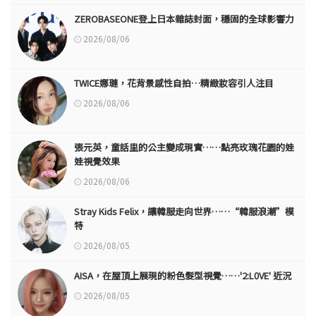
ZEROBASEONE登上日本雜誌封面，穩固的全球影響力
2026/08/06
TWICE娜璉，花背景感性自拍…精緻妝容引人注目
2026/08/06
張元英，童話里的公主變成現實……點亮玫瑰花園的娃
娃視覺效果
2026/08/06
Stray Kids Felix，讓韓服走向世界……“韓服浪潮”模
特
2026/08/05
AISA，在屋頂上展現的粉色髮型視覺……'2:L0VE' 近況
2026/08/05