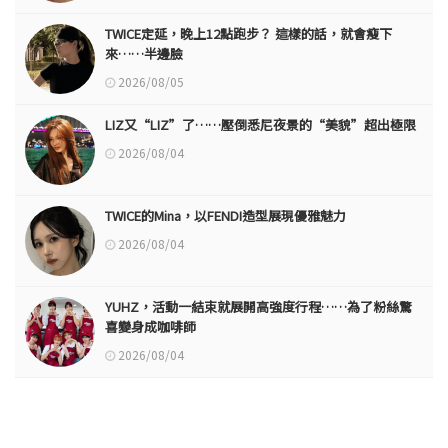
TWICE定延，晚上12點跑步？ 這樣的話，就會瘦下
來……半邊臉
2026/08/05
LIZ又“LIZ”了……壓倒悉尼夜景的“美貌”超出極限
2026/08/04
TWICE的Mina，以FENDI造型展現優雅魅力
2026/08/04
YUHZ，活動一結束就展開高強度行程……為了粉絲驚
喜變身成咖啡師
2026/08/04