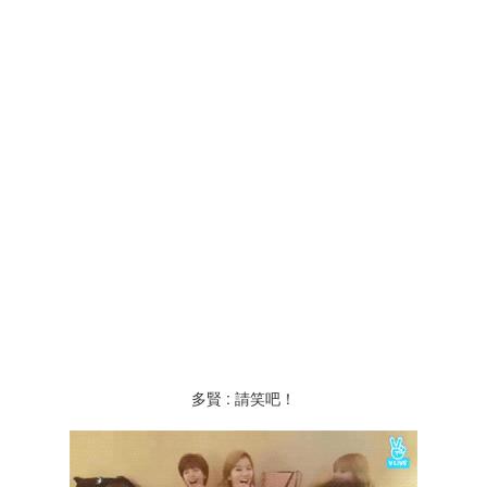
多賢 : 請笑吧！