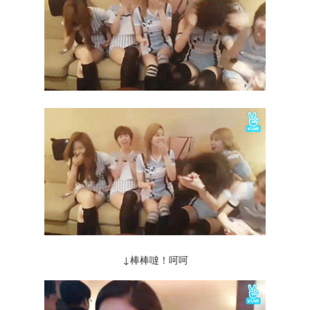
↓棒棒噠！呵呵