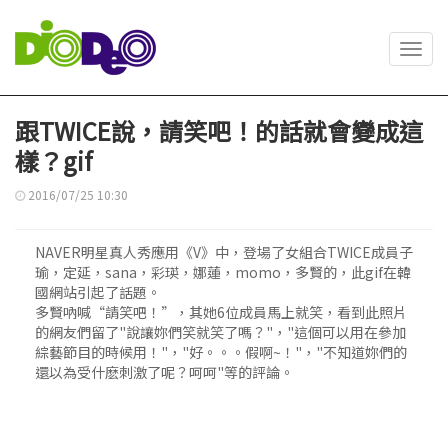
Toggl
navig
跟TWICE說，請笑吧！的話就會變成這
樣？gif
2016/07/25 10:30
NAVER明星真人秀應用《V》中，登場了女組合TWICE成員子
瑜，定延，sana，彩瑛，娜蓮，momo，多賢的，此gif在韓
國網站引起了話題。
多賢吶喊“請笑吧！”，其她6位成員馬上就笑，看到此照片
的網友們留了"說讓妳們笑就笑了嗎？"，"這個可以用在參加
綜藝節目的時候用！"，"好。。。假啊~！"，"不知道妳們的
還以為受什麽刺激了呢？呵呵"等的評論。