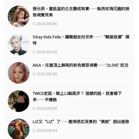
張元英，童話里的公主變成現實……點亮玫瑰花園的娃
娃視覺效果
2026/08/06
Stray Kids Felix，讓韓服走向世界……“韓服浪潮”模
特
2026/08/05
AISA，在屋頂上展現的粉色髮型視覺……'2:L0VE' 近況
2026/08/05
TWICE定延，晚上12點跑步？ 這樣的話，就會瘦下
來……半邊臉
2026/08/05
LIZ又“LIZ”了……壓倒悉尼夜景的“美貌”超出極限
2026/08/04