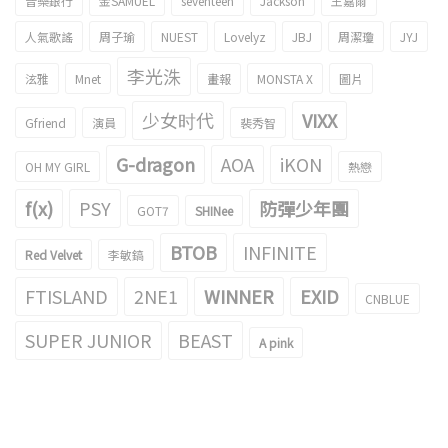
音樂銀行
金SAMUEL
seventeen
Jackson
王嘉爾
人氣歌謠
周子瑜
NUEST
Lovelyz
JBJ
周潔瓊
JYJ
李光洙
泫雅
Mnet
畫報
MONSTA X
圖片
少女时代
VIXX
Gfriend
演員
裴秀智
G-dragon
AOA
iKON
OH MY GIRL
熱戀
f(x)
PSY
防彈少年團
GOT7
SHINee
BTOB
INFINITE
Red Velvet
李敏鎬
FTISLAND
2NE1
WINNER
EXID
CNBLUE
SUPER JUNIOR
BEAST
A pink