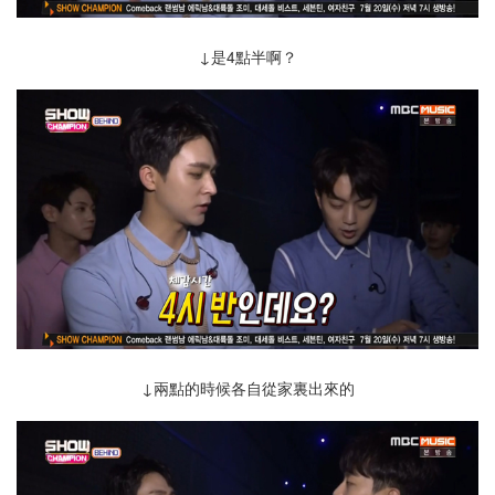
↓是4點半啊？
↓兩點的時候各自從家裏出來的