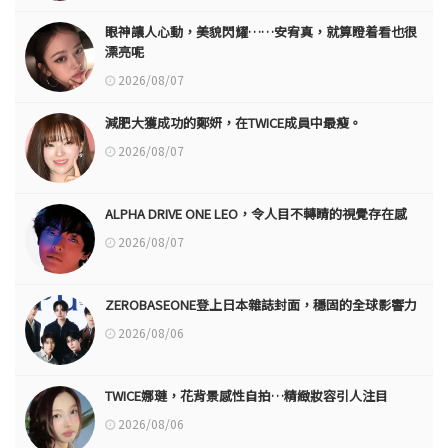
眼神讓人心動，美貌閃耀……安宥真，就算瞪着看也很
漂亮呢
2026/08/07
減肥大獲成功的鄭妍，在TWICE成員中最瘦。
2026/08/07
ALPHA DRIVE ONE LEO，令人目不轉睛的視覺存在感
2026/08/07
ZEROBASEONE登上日本雜誌封面，穩固的全球影響力
2026/08/06
TWICE娜璉，花背景感性自拍…精緻妝容引人注目
2026/08/06