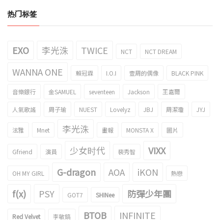
热门标签
EXO
李光洙
TWICE
NCT
NCT DREAM
WANNA ONE
賴冠霖
I.O.I
壹周的偶像
BLACK PINK
音樂銀行
金SAMUEL
seventeen
Jackson
王嘉爾
人氣歌謠
周子瑜
NUEST
Lovelyz
JBJ
周潔瓊
JYJ
李光洙
泫雅
Mnet
畫報
MONSTA X
圖片
少女时代
VIXX
Gfriend
演員
裴秀智
G-dragon
AOA
iKON
OH MY GIRL
熱戀
f(x)
PSY
防彈少年團
GOT7
SHINee
BTOB
INFINITE
Red Velvet
李敏鎬