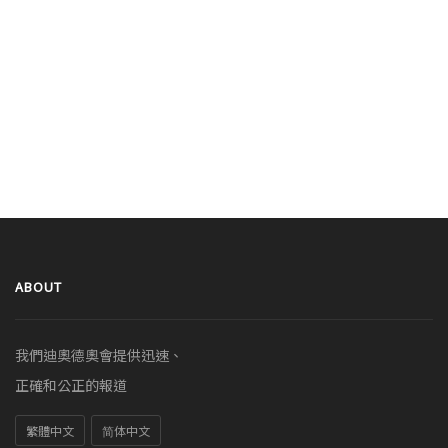
ABOUT
我們迪奧德奧會提供迅速、
正確和公正的報道
繁體中文
简体中文