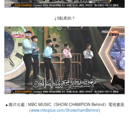
↓5點來的？
▲圖片出處 : MBC MUSIC《SHOW CHAMPION Behind》電視畫面
（
www.mbcplus.com/ShowchamBehind
）