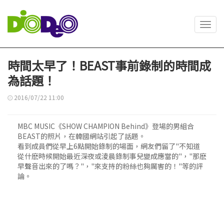
Toggl
navig
時間太早了！BEAST事前錄制的時間成
為話題！
2016/07/22 11:00
MBC MUSIC《SHOW CHAMPION Behind》登場的男組合
BEAST的照片，在韓國網站引起了話題。
看到成員們從早上6點開始錄制的場面，網友們留了"不知道
從什麽時候開始最近深夜或淩晨錄制事兒變成應當的"，"那麽
早聲音出來的了嗎？"，"來支持的粉絲也夠厲害的！"等的評
論。