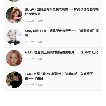
張元英，童話里的公主變成現實……點亮玫瑰花園的娃
娃視覺效果
2026/08/06
Stray Kids Felix，讓韓服走向世界……“韓服浪潮”模
特
2026/08/05
AISA，在屋頂上展現的粉色髮型視覺……'2:L0VE' 近況
2026/08/05
TWICE定延，晚上12點跑步？ 這樣的話，就會瘦下
來……半邊臉
2026/08/05