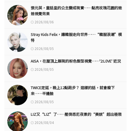
張元英，童話里的公主變成現實……點亮玫瑰花園的娃
娃視覺效果
2026/08/06
Stray Kids Felix，讓韓服走向世界……“韓服浪潮”模
特
2026/08/05
AISA，在屋頂上展現的粉色髮型視覺……'2:L0VE' 近況
2026/08/05
TWICE定延，晚上12點跑步？ 這樣的話，就會瘦下
來……半邊臉
2026/08/05
LIZ又“LIZ”了……壓倒悉尼夜景的“美貌”超出極限
2026/08/04