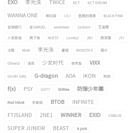
EXO
李光洙
TWICE
NCT
NCT DREAM
WANNA ONE
賴冠霖
I.O.I
壹周的偶像
BLACK PINK
音樂銀行
金SAMUEL
seventeen
Jackson
王嘉爾
人氣歌謠
周子瑜
NUEST
Lovelyz
JBJ
周潔瓊
JYJ
李光洙
泫雅
Mnet
畫報
MONSTA X
圖片
少女时代
VIXX
Gfriend
演員
裴秀智
G-dragon
AOA
iKON
OH MY GIRL
熱戀
f(x)
PSY
防彈少年團
GOT7
SHINee
BTOB
INFINITE
Red Velvet
李敏鎬
FTISLAND
2NE1
WINNER
EXID
CNBLUE
SUPER JUNIOR
BEAST
A pink