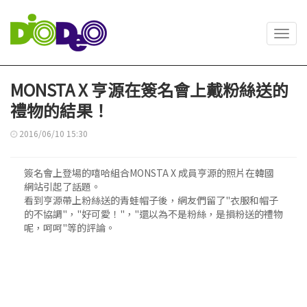
Toggl
navig
MONSTA X 亨源在簽名會上戴粉絲送的
禮物的結果！
2016/06/10 15:30
簽名會上登場的嘻哈組合MONSTA X 成員亨源的照片在韓國
網站引起了話題。
看到亨源帶上粉絲送的青蛙帽子後，網友們留了"衣服和帽子
的不協調"，"好可愛！"，"還以為不是粉絲，是損粉送的禮物
呢，呵呵"等的評論。