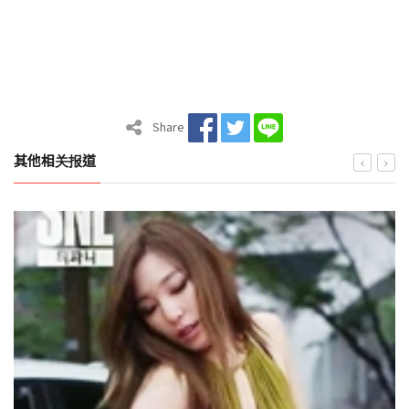
Share
其他相关报道