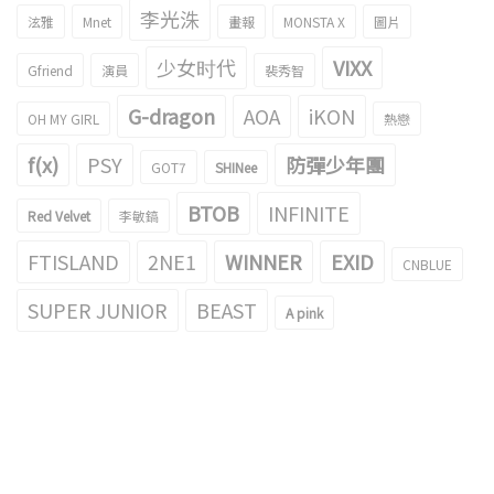
李光洙
泫雅
Mnet
畫報
MONSTA X
圖片
少女时代
VIXX
Gfriend
演員
裴秀智
G-dragon
AOA
iKON
OH MY GIRL
熱戀
f(x)
PSY
防彈少年團
GOT7
SHINee
BTOB
INFINITE
Red Velvet
李敏鎬
FTISLAND
2NE1
WINNER
EXID
CNBLUE
SUPER JUNIOR
BEAST
A pink