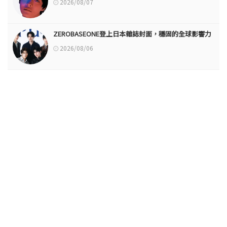
2026/08/07
ZEROBASEONE登上日本雜誌封面，穩固的全球影響力
2026/08/06