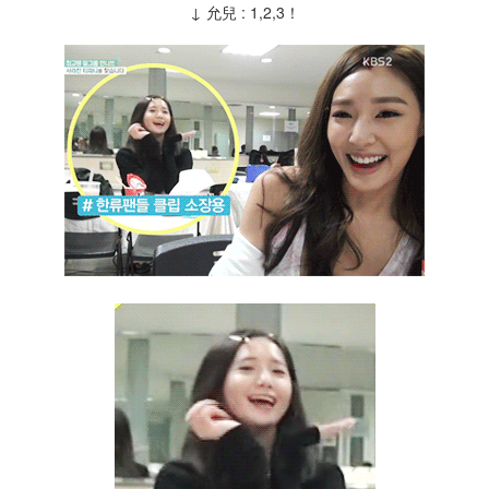
↓ 允兒 : 1,2,3！