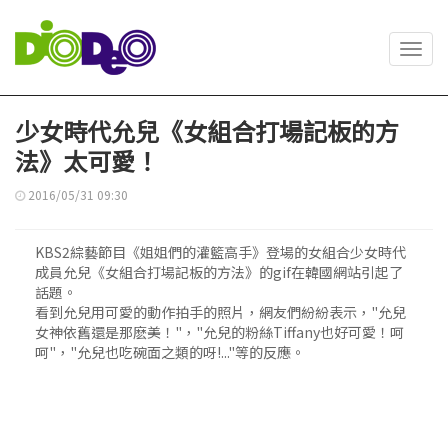
Toggl
navig
少女時代允兒《女組合打場記板的方
法》太可愛！
2016/05/31 09:30
KBS2綜藝節目《姐姐們的灌籃高手》登場的女組合少女時代
成員允兒《女組合打場記板的方法》的gif在韓國網站引起了
話題。
看到允兒用可愛的動作拍手的照片，網友們紛紛表示，"允兒
女神依舊還是那麽美！"，"允兒的粉絲Tiffany也好可愛！呵
呵"，"允兒也吃碗面之類的呀!..."等的反應。