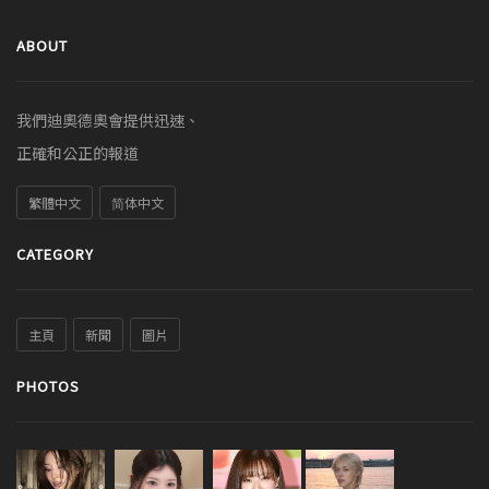
ABOUT
我們迪奧德奧會提供迅速、
正確和公正的報道
繁體中文
简体中文
CATEGORY
主頁
新聞
圖片
PHOTOS