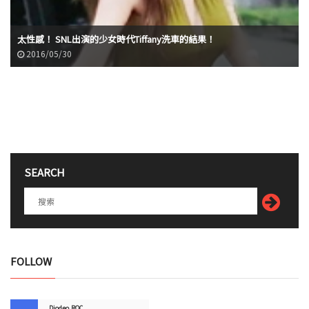
太性感！ SNL出演的少女時代Tiffany洗車的結果！
2016/05/30
SEARCH
FOLLOW
Diodeo.ROC