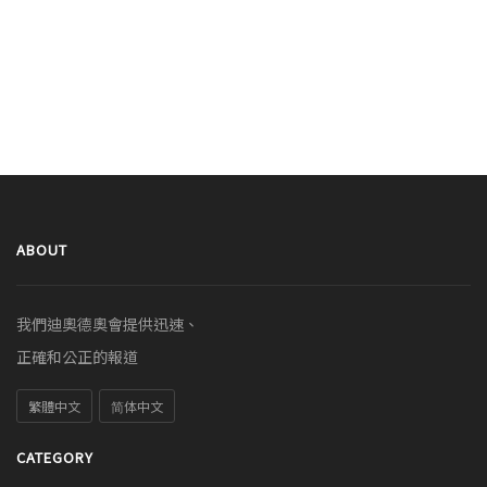
ABOUT
我們迪奧德奧會提供迅速、
正確和公正的報道
繁體中文
简体中文
CATEGORY