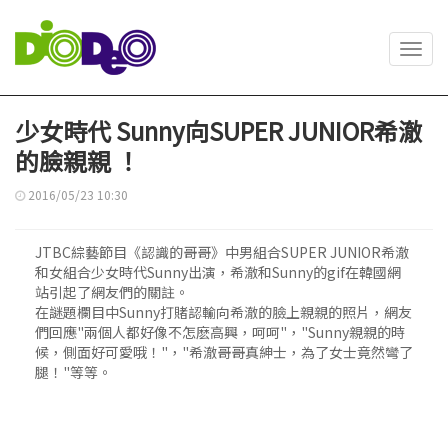
Toggl
navig
少女時代 Sunny向SUPER JUNIOR希澈
的臉親親 ！
2016/05/23 10:30
JTBC綜藝節目《認識的哥哥》中男組合SUPER JUNIOR希澈
和女組合少女時代Sunny出演，希澈和Sunny的gif在韓國網
站引起了網友們的關註。
在謎題欄目中Sunny打賭認輸向希澈的臉上親親的照片，網友
們回應"兩個人都好像不怎麽高興，呵呵"，"Sunny親親的時
候，側面好可愛哦！"，"希澈哥哥真紳士，為了女士竟然彎了
腿！"等等。