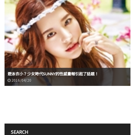
遊泳衣小？少女時代SUNNY的性感畫報引起了話題！
2016/04/20
SEARCH