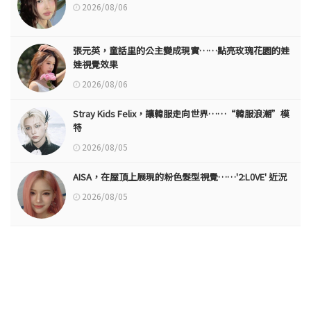
2026/08/06
張元英，童話里的公主變成現實……點亮玫瑰花園的娃
娃視覺效果
2026/08/06
Stray Kids Felix，讓韓服走向世界……“韓服浪潮”模
特
2026/08/05
AISA，在屋頂上展現的粉色髮型視覺……'2:L0VE' 近況
2026/08/05