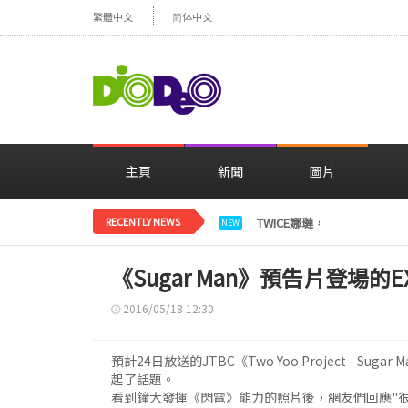
繁體中文
简体中文
主頁
新聞
圖片
RECENTLY NEWS
TWICE娜璉，花背景感性自
NEW
《Sugar Man》預告片登場
2016/05/18 12:30
預計24日放送的JTBC《Two Yoo Project - 
起了話題。
看到鐘大發揮《閃電》能力的照片後，網友們回應"