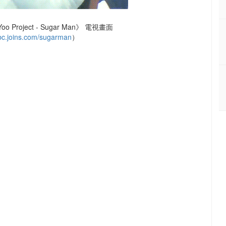
o Project - Sugar Man》 電視畫面
jtbc.joins.com/sugarman
）