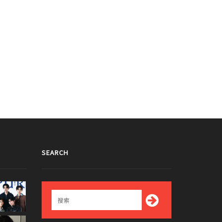
SEARCH