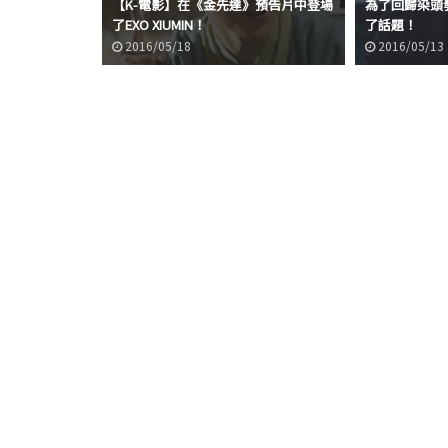
【K-電影】在《金先達》預告片中登場
為了回歸染頭發
了EXO XIUMIN！
了話題！
2016/05/18
2016/05/13