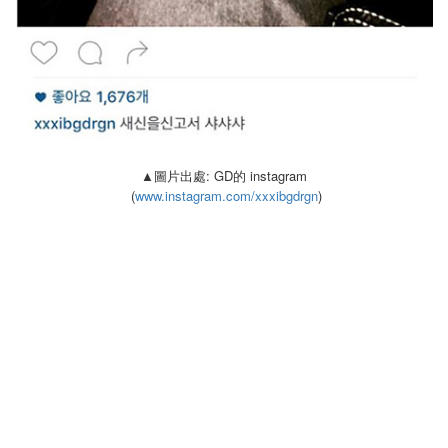
▲圖片出處: GD的 instagram
(
www.instagram.com/xxxibgdrgn
)