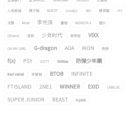
人氣歌謠
周子瑜
NUEST
Lovelyz
JBJ
周潔瓊
JYJ
李光洙
泫雅
Mnet
畫報
MONSTA X
圖片
少女时代
VIXX
Gfriend
演員
裴秀智
G-dragon
AOA
iKON
OH MY GIRL
熱戀
f(x)
PSY
防彈少年團
GOT7
SHINee
BTOB
INFINITE
Red Velvet
李敏鎬
FTISLAND
2NE1
WINNER
EXID
CNBLUE
SUPER JUNIOR
BEAST
A pink