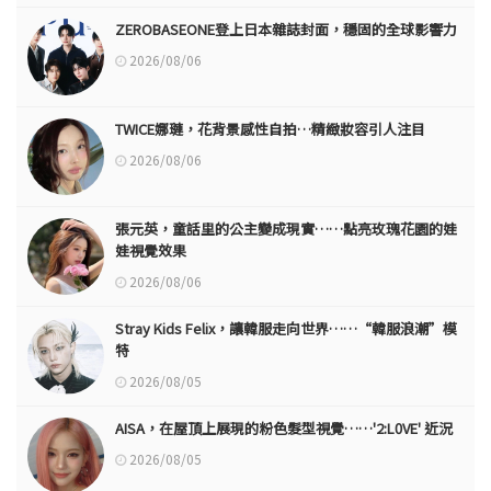
ZEROBASEONE登上日本雜誌封面，穩固的全球影響力
2026/08/06
TWICE娜璉，花背景感性自拍…精緻妝容引人注目
2026/08/06
張元英，童話里的公主變成現實……點亮玫瑰花園的娃
娃視覺效果
2026/08/06
Stray Kids Felix，讓韓服走向世界……“韓服浪潮”模
特
2026/08/05
AISA，在屋頂上展現的粉色髮型視覺……'2:L0VE' 近況
2026/08/05