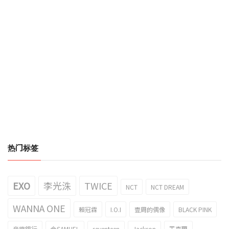
热门标签
EXO
李光洙
TWICE
NCT
NCT DREAM
WANNA ONE
賴冠霖
I.O.I
壹周的偶像
BLACK PINK
音樂銀行
金SAMUEL
seventeen
Jackson
王嘉爾