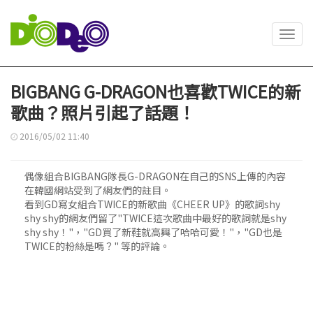
Toggl
navig
BIGBANG G-DRAGON也喜歡TWICE的新
歌曲？照片引起了話題！
2016/05/02 11:40
偶像組合BIGBANG隊長G-DRAGON在自己的SNS上傳的內容
在韓國網站受到了網友們的註目。
看到GD寫女組合TWICE的新歌曲《CHEER UP》的歌詞shy
shy shy的網友們留了"TWICE這次歌曲中最好的歌詞就是shy
shy shy！"，"GD買了新鞋就高興了哈哈可愛！"，"GD也是
TWICE的粉絲是嗎？" 等的評論。