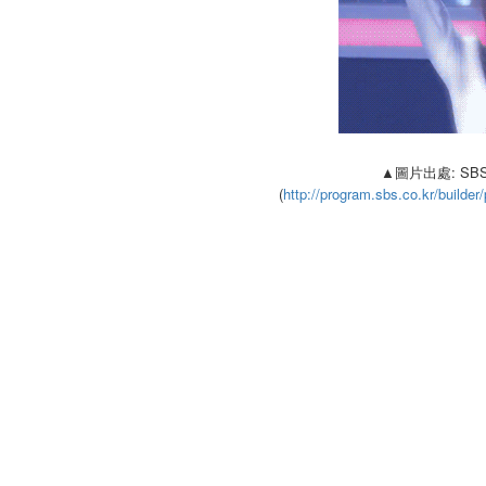
▲圖片出處: SBS
(
http://program.sbs.co.kr/build