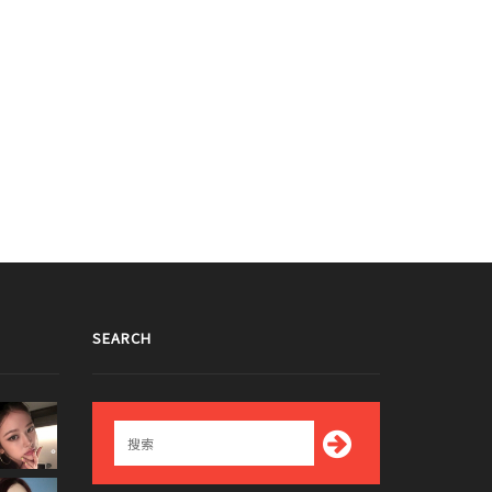
SEARCH