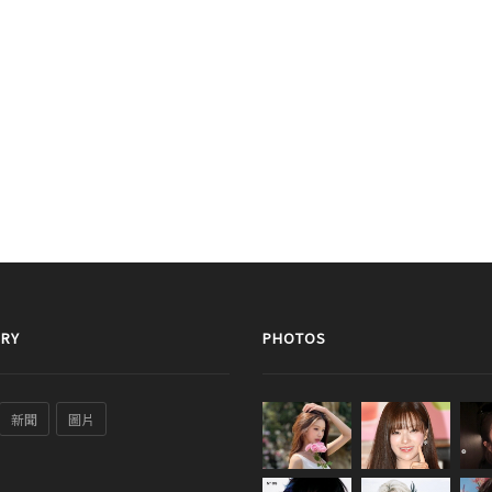
RY
PHOTOS
新聞
圖片