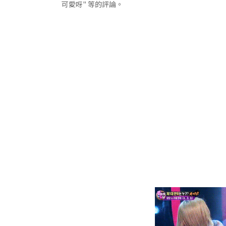
可愛呀" 等的評論。