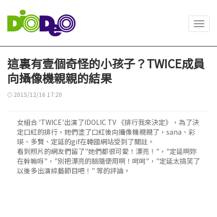
Toggl
navig
這裏有壹個奇怪的小孩子？TWICE成員
向攝像機親親的結果
2015/12/16 17:20
女組合 'TWICE'出演了IDOLIC TV 《排行我來決定》，為了決
定口紅的排行，她們塗了口紅後向攝像機親親了，sana、彩
瑛、多賢、定延的gif在韓國網站受到了關註。
看到照片的網友們留了"她們都很可愛！漂亮！"，"定延啊妳
在幹嘛呀"，"別把漂亮的臉隨便用啊！呵呵"，"定延太搞笑了
以後多出演綜藝節目吧！" 等的評論。