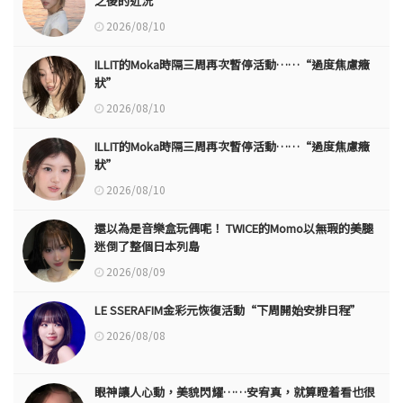
之後的近況
2026/08/10
ILLIT的Moka時隔三周再次暫停活動……“過度焦慮癥
狀”
2026/08/10
ILLIT的Moka時隔三周再次暫停活動……“過度焦慮癥
狀”
2026/08/10
還以為是音樂盒玩偶呢！ TWICE的Momo以無瑕的美腿
迷倒了整個日本列島
2026/08/09
LE SSERAFIM金彩元恢復活動“下周開始安排日程”
2026/08/08
眼神讓人心動，美貌閃耀……安宥真，就算瞪着看也很