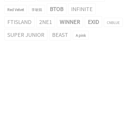
BTOB
INFINITE
Red Velvet
李敏鎬
FTISLAND
2NE1
WINNER
EXID
CNBLUE
SUPER JUNIOR
BEAST
A pink