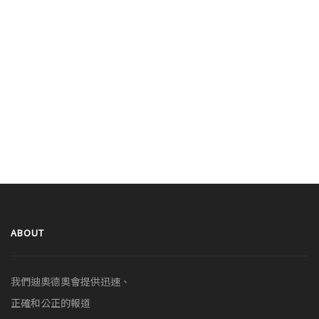
ABOUT
我們迪奧德奧會提供迅速、
正確和公正的報道