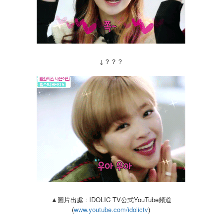
↓？？？
▲圖片出處 : IDOLIC TV公式YouTube頻道
(
www.youtube.com/idolictv
)