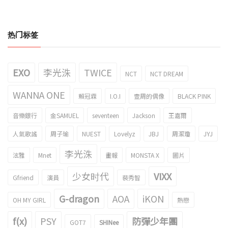
热门标签
EXO
李光洙
TWICE
NCT
NCT DREAM
WANNA ONE
賴冠霖
I.O.I
壹周的偶像
BLACK PINK
音樂銀行
金SAMUEL
seventeen
Jackson
王嘉爾
人氣歌謠
周子瑜
NUEST
Lovelyz
JBJ
周潔瓊
JYJ
李光洙
泫雅
Mnet
畫報
MONSTA X
圖片
少女时代
VIXX
Gfriend
演員
裴秀智
G-dragon
AOA
iKON
OH MY GIRL
熱戀
f(x)
PSY
防彈少年團
GOT7
SHINee