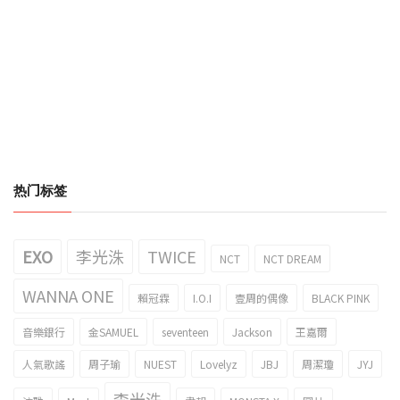
热门标签
EXO
李光洙
TWICE
NCT
NCT DREAM
WANNA ONE
賴冠霖
I.O.I
壹周的偶像
BLACK PINK
音樂銀行
金SAMUEL
seventeen
Jackson
王嘉爾
人氣歌謠
周子瑜
NUEST
Lovelyz
JBJ
周潔瓊
JYJ
李光洙