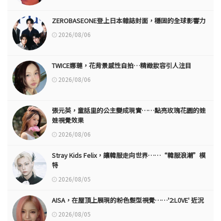
ZEROBASEONE登上日本雜誌封面，穩固的全球影響力
2026/08/06
TWICE娜璉，花背景感性自拍…精緻妝容引人注目
2026/08/06
張元英，童話里的公主變成現實……點亮玫瑰花園的娃
娃視覺效果
2026/08/06
Stray Kids Felix，讓韓服走向世界……“韓服浪潮”模
特
2026/08/05
AISA，在屋頂上展現的粉色髮型視覺……'2:L0VE' 近況
2026/08/05