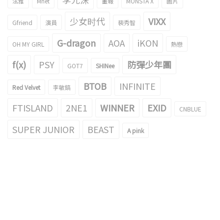
泫雅
Mnet
畫報
MONSTA X
圖片
少女时代
VIXX
Gfriend
演員
裴秀智
G-dragon
AOA
iKON
OH MY GIRL
熱戀
f(x)
PSY
防彈少年團
GOT7
SHINee
BTOB
INFINITE
Red Velvet
李敏鎬
FTISLAND
2NE1
WINNER
EXID
CNBLUE
SUPER JUNIOR
BEAST
A pink