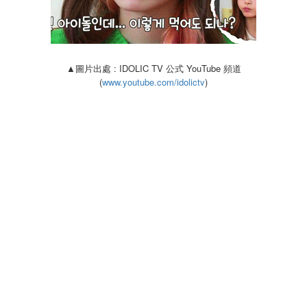
▲圖片出處 : IDOLIC TV 公式 YouTube 頻道
(
www.youtube.com/idolictv
)