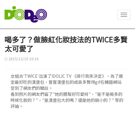
Toggl
navig
喝多了？做臉紅化妝技法的TWICE多賢
太可愛了
2015/12/10 10:10
女組合'TWICE'出演了IDOLIC TV 《排行我來決定》，為了選
定最好吃的漢堡包，嘗嘗漢堡包的成員多賢得gif在韓國網站
受到了網友們的關註。
看到照片的網友們留了"她的腮幫好可愛呀"，"是不是喝多的
時候化妝的？"，"是漢堡包大的嗎？還是她的臉小的？" 等的
評論。