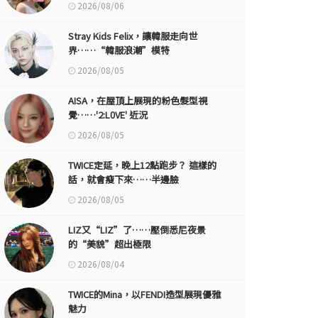
2026/08/06
Stray Kids Felix，讓韓服走向世
界……“韓服浪潮”模特
2026/08/05
AISA，在屋頂上展現的粉色髮型視
覺……'2:L0VE' 近況
2026/08/05
TWICE定延，晚上12點跑步？ 這樣的
話，就會瘦下來……半邊臉
2026/08/05
LIZ又“LIZ”了……壓倒悉尼夜景
的“美貌”超出極限
2026/08/04
TWICE的Mina，以FENDI造型展現優雅
魅力