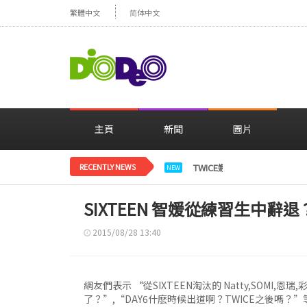
繁體中文
简体中文
主頁
新聞
圖片
RECENTLY NEWS
TWICE娜璉，花背景感性自
NEW
SIXTEEN 智媛從練習生中辭
2015/08/28 13:40
網友們表示 “從SIXTEEN淘汰的 Natty,SOM
了？”,“DAY6什麽時候出道啊？TWICE之後嗎？”