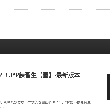
拍…精緻妝容引人注目
08/06 10:00 AM
退？！JYP練習生【圖】-最新版本
I,恩瑞,彩衍彩領姊妹要以下壹次的女團出道嗎？”,“智媛不做練習生
等。