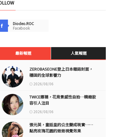
OLLOW
Diodeo.ROC
Facebook
最新報道
人氣報道
ZEROBASEONE登上日本雜誌封面，
穩固的全球影響力
2026/08/06
TWICE娜璉，花背景感性自拍…精緻妝
容引人注目
2026/08/06
張元英，童話里的公主變成現實……
點亮玫瑰花園的娃娃視覺效果