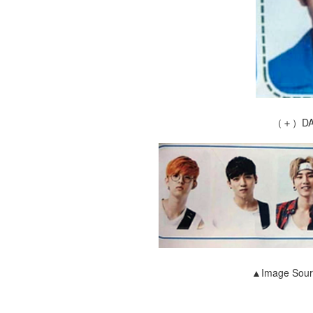
（＋）DA
▲Image Sour