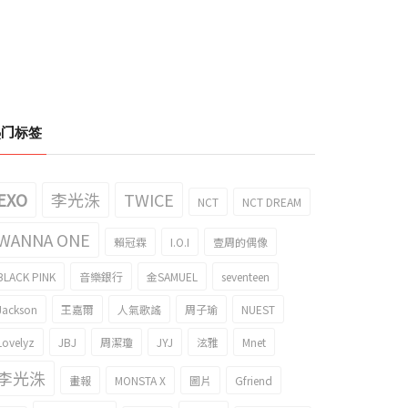
热门标签
EXO
李光洙
TWICE
NCT
NCT DREAM
WANNA ONE
賴冠霖
I.O.I
壹周的偶像
BLACK PINK
音樂銀行
金SAMUEL
seventeen
Jackson
王嘉爾
人氣歌謠
周子瑜
NUEST
Lovelyz
JBJ
周潔瓊
JYJ
泫雅
Mnet
李光洙
畫報
MONSTA X
圖片
Gfriend