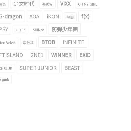
少女时代
VIXX
演員
裴秀智
OH MY GIRL
G-dragon
AOA
iKON
f(x)
熱戀
PSY
防彈少年團
GOT7
SHINee
BTOB
INFINITE
Red Velvet
李敏鎬
FTISLAND
2NE1
WINNER
EXID
SUPER JUNIOR
BEAST
CNBLUE
A pink