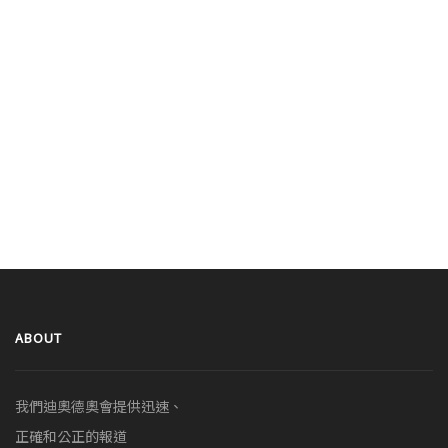
ABOUT
我們迪奧德奧會提供迅速、
正確和公正的報道