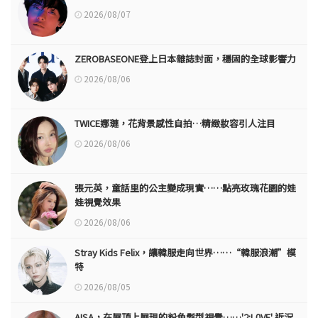
2026/08/07
ZEROBASEONE登上日本雜誌封面，穩固的全球影響力
2026/08/06
TWICE娜璉，花背景感性自拍…精緻妝容引人注目
2026/08/06
張元英，童話里的公主變成現實……點亮玫瑰花園的娃
娃視覺效果
2026/08/06
Stray Kids Felix，讓韓服走向世界……“韓服浪潮”模
特
2026/08/05
AISA，在屋頂上展現的粉色髮型視覺……'2:L0VE' 近況