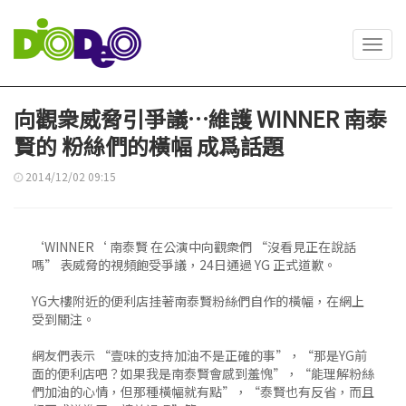
Toggl
navig
向觀衆威脅引爭議…維護 WINNER 南泰
賢的 粉絲們的橫幅 成爲話題
2014/12/02 09:15
‘WINNER‘ 南泰賢 在公演中向觀衆們 “沒看見正在說話
嗎” 表威脅的視頻飽受爭議，24日通過 YG 正式道歉。
YG大樓附近的便利店挂著南泰賢粉絲們自作的橫幅，在網上
受到關注。
網友們表示 “壹味的支持加油不是正確的事”，“那是YG前
面的便利店吧？如果我是南泰賢會感到羞愧”，“能理解粉絲
們加油的心情，但那種橫幅就有點”，“泰賢也有反省，而且