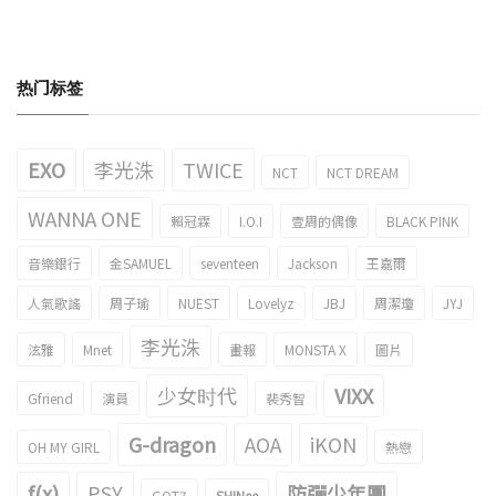
热门标签
EXO
李光洙
TWICE
NCT
NCT DREAM
WANNA ONE
賴冠霖
I.O.I
壹周的偶像
BLACK PINK
音樂銀行
金SAMUEL
seventeen
Jackson
王嘉爾
人氣歌謠
周子瑜
NUEST
Lovelyz
JBJ
周潔瓊
JYJ
李光洙
泫雅
Mnet
畫報
MONSTA X
圖片
少女时代
VIXX
Gfriend
演員
裴秀智
G-dragon
AOA
iKON
OH MY GIRL
熱戀
f(x)
PSY
防彈少年團
GOT7
SHINee