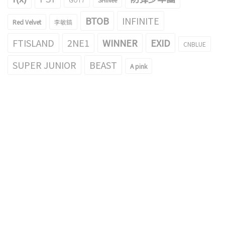
BTOB
INFINITE
Red Velvet
李敏鎬
FTISLAND
2NE1
WINNER
EXID
CNBLUE
SUPER JUNIOR
BEAST
A pink