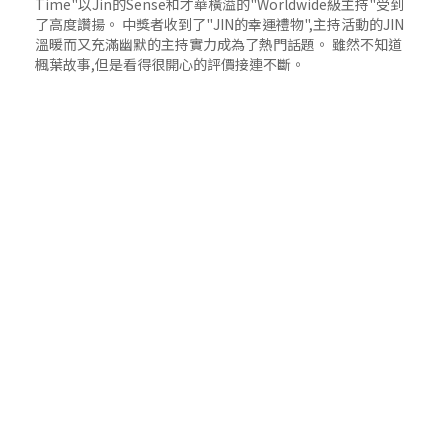
Time"以Jin的Sense和才華橫溢的"Worldwide級主持"受到
了高度讚揚。 中獎者收到了"JIN的幸運禮物",主持活動的JIN
溫暖而又充滿幽默的主持實力成為了熱門話題。 雖然不知道
楓葉故事,但是看得很開心的評價接連不斷。