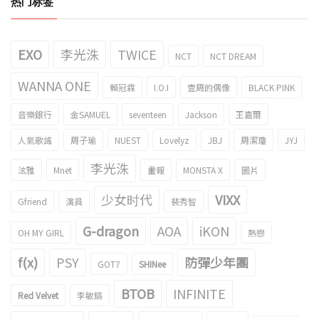
热门标签
EXO
李光洙
TWICE
NCT
NCT DREAM
WANNA ONE
賴冠霖
I.O.I
壹周的偶像
BLACK PINK
音樂銀行
金SAMUEL
seventeen
Jackson
王嘉爾
人氣歌謠
周子瑜
NUEST
Lovelyz
JBJ
周潔瓊
JYJ
李光洙
泫雅
Mnet
畫報
MONSTA X
圖片
少女时代
VIXX
Gfriend
演員
裴秀智
G-dragon
AOA
iKON
OH MY GIRL
熱戀
f(x)
PSY
防彈少年團
GOT7
SHINee
BTOB
INFINITE
Red Velvet
李敏鎬