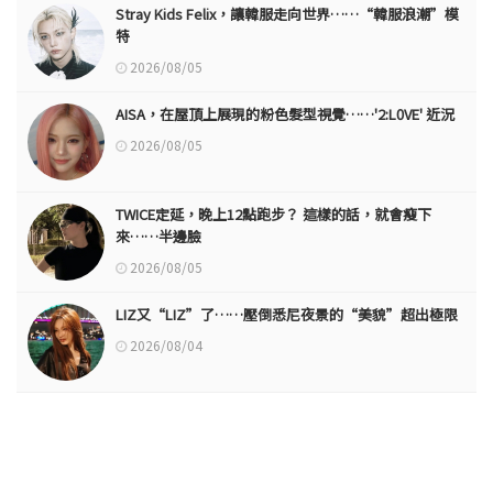
Stray Kids Felix，讓韓服走向世界……“韓服浪潮”模
特
2026/08/05
AISA，在屋頂上展現的粉色髮型視覺……'2:L0VE' 近況
2026/08/05
TWICE定延，晚上12點跑步？ 這樣的話，就會瘦下
來……半邊臉
2026/08/05
LIZ又“LIZ”了……壓倒悉尼夜景的“美貌”超出極限
2026/08/04