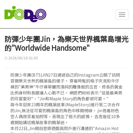
Toggl
navig
防彈少年團Jin，為樂天世界楓葉島增光
的"Worldwide Handsome"
2026/06/16 01:05
防彈少年團(BTS)JIN27日通過自己的Instagram公開了訪問
首爾樂天世界的楓葉島的樣子。 穿着時髦的格子夾克和牛仔
褲的"美男神"牛仔褲華麗而清純的雕像般的五官、修長的黃金
比例身材和長腿讓人心動不已。 網民們紛紛表示:"這是最美男
的可愛愛好"，"Jin和Maple Story的角色都很可愛。"
與今年迎來23周年的楓葉故事(MapleStory)進行第二次合作
的Jin,無法從可愛的楓葉島的角色中移開視線。 jin抱着粉色
空人偶微笑着拍照等，表現出了極大的感情。 吉恩是從10多
歲開始講述楓葉故事的楓葉迷。
本月22日,Jin親自登錄遊戲與用戶進行溝通的"Amazin Hot