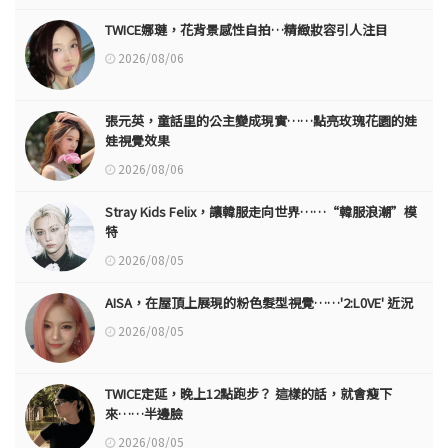
TWICE娜璉，花背景感性自拍…精緻妝容引人注目
2026/08/06
張元英，童話里的公主變成現實……點亮玫瑰花園的娃
娃視覺效果
2026/08/06
Stray Kids Felix，讓韓服走向世界……“韓服浪潮”模
特
2026/08/05
AISA，在屋頂上展現的粉色髮型視覺……'2:L0VE' 近況
2026/08/05
TWICE定延，晚上12點跑步？ 這樣的話，就會瘦下
來……半邊臉
2026/08/05