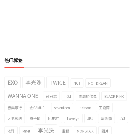
热门标签
EXO
李光洙
TWICE
NCT
NCT DREAM
WANNA ONE
賴冠霖
I.O.I
壹周的偶像
BLACK PINK
音樂銀行
金SAMUEL
seventeen
Jackson
王嘉爾
人氣歌謠
周子瑜
NUEST
Lovelyz
JBJ
周潔瓊
JYJ
李光洙
泫雅
Mnet
畫報
MONSTA X
圖片