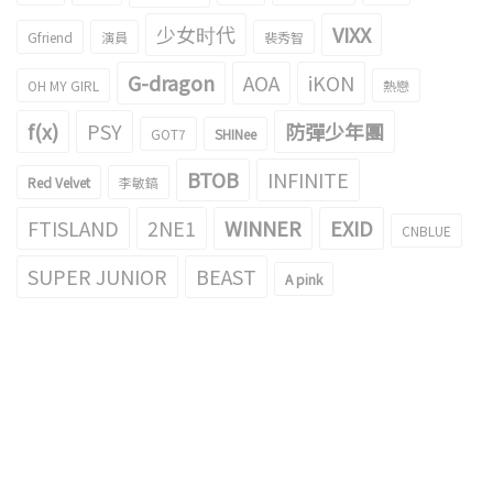
少女时代
VIXX
Gfriend
演員
裴秀智
G-dragon
AOA
iKON
OH MY GIRL
熱戀
f(x)
PSY
防彈少年團
GOT7
SHINee
BTOB
INFINITE
Red Velvet
李敏鎬
FTISLAND
2NE1
WINNER
EXID
CNBLUE
SUPER JUNIOR
BEAST
A pink