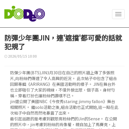
Toggl
navig
防彈少年團JIN，連'遮擋'都可愛的話就
犯規了
2026/05/15 10:00
防彈少年團(BTS)JIN3月30日在自己的照片牆上傳了多張照
片,向粉絲們傳達了令人高興的近況。 此次帖子中包含了組合
回歸專輯《ARIRANG》在美國活動時的樣子。 JIN在舞台外
也立即吸引了大家的視線，不僅外貌出眾，個子高，身材勻
稱，穿着打扮也讓粉絲們讚嘆不已。
jin還公開了美國NBC《今夜秀staring jimmy fallon》舞台
相關照片。 繼solo活動之後,組合活動也正式開始,這一點在此
次帖子中自然而然地暴露了出來。
最引起話題的是考慮到觀眾席粉絲們的Jin的Sense。 在公開
的照片中，jin考慮到粉絲的肖像權，親自加上了馬賽克，上