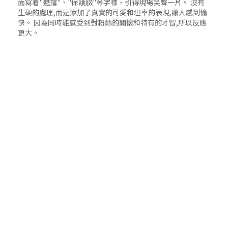
面寫着"遮擋"、"保護臉"等字樣，引得現場笑聲一片。 沒有
生硬的處理,而是添加了真實的可愛和坦率的表現,讓人感到愉
快。 因為同時能感受到對粉絲的關懷和特有的才智,所以反應
更大。