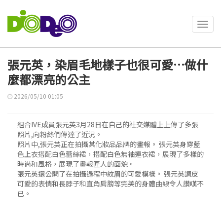
Toggl
navig
張元英，染眉毛地樣子也很可愛…做什
麼都漂亮的公主
2026/05/10 01:05
組合IVE成員張元英3月28日在自己的社交媒體上上傳了多張
照片,向粉絲們傳達了近況。
照片中,張元英正在拍攝某化妝品品牌的畫報。 張元英身穿藍
色上衣搭配白色蕾絲裙，搭配白色無袖連衣裙，展現了多樣的
時尚和風格，展現了畫報匠人的面貌。
張元英還公開了在拍攝過程中紋眉的可愛模樣。 張元英調皮
可愛的表情和長脖子和直角肩膀等完美的身體曲線令人讚嘆不
已。