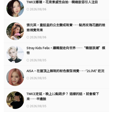
TWICE娜璉，花背景感性自拍…精緻妝容引人注目
2026/08/06
張元英，童話里的公主變成現實……點亮玫瑰花園的娃
娃視覺效果
2026/08/06
Stray Kids Felix，讓韓服走向世界……“韓服浪潮”模
特
2026/08/05
AISA，在屋頂上展現的粉色髮型視覺……'2:L0VE' 近況
2026/08/05
TWICE定延，晚上12點跑步？ 這樣的話，就會瘦下
來……半邊臉
2026/08/05