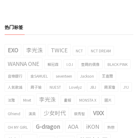
热门标签
EXO
李光洙
TWICE
NCT
NCT DREAM
WANNA ONE
賴冠霖
I.O.I
壹周的偶像
BLACK PINK
音樂銀行
金SAMUEL
seventeen
Jackson
王嘉爾
人氣歌謠
周子瑜
NUEST
Lovelyz
JBJ
周潔瓊
JYJ
李光洙
泫雅
Mnet
畫報
MONSTA X
圖片
少女时代
VIXX
Gfriend
演員
裴秀智
G-dragon
AOA
iKON
OH MY GIRL
熱戀