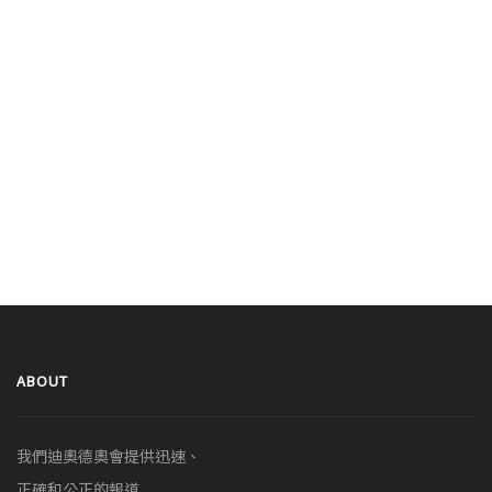
ABOUT
我們迪奧德奧會提供迅速、
正確和公正的報道