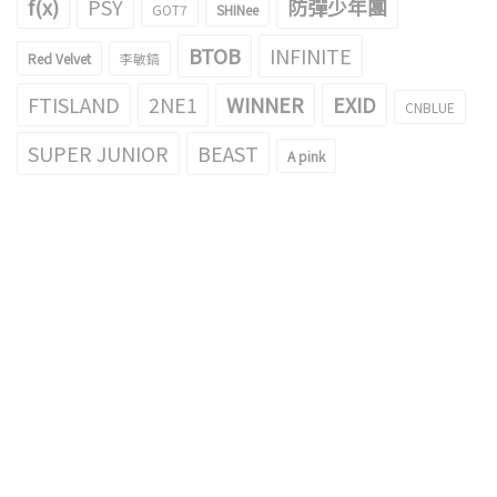
f(x)
PSY
防彈少年團
GOT7
SHINee
BTOB
INFINITE
Red Velvet
李敏鎬
FTISLAND
2NE1
WINNER
EXID
CNBLUE
SUPER JUNIOR
BEAST
A pink