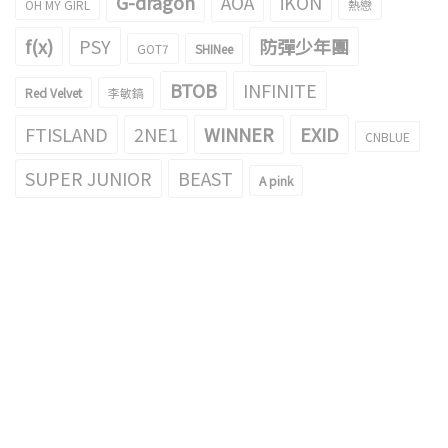
G-dragon
AOA
iKON
OH MY GIRL
熱戀
f(x)
PSY
防彈少年團
GOT7
SHINee
BTOB
INFINITE
Red Velvet
李敏鎬
FTISLAND
2NE1
WINNER
EXID
CNBLUE
SUPER JUNIOR
BEAST
A pink