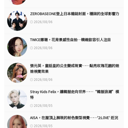
ZEROBASEONE登上日本雜誌封面，穩固的全球影響力
2026/08/06
TWICE娜璉，花背景感性自拍…精緻妝容引人注目
2026/08/06
張元英，童話里的公主變成現實……點亮玫瑰花園的娃
娃視覺效果
2026/08/06
Stray Kids Felix，讓韓服走向世界……“韓服浪潮”模
特
2026/08/05
AISA，在屋頂上展現的粉色髮型視覺……'2:L0VE' 近況
2026/08/05