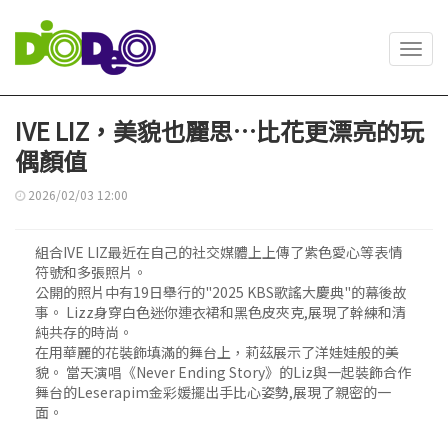
Toggl
navig
IVE LIZ，美貌也麗思…比花更漂亮的玩
偶顏值
2026/02/03 12:00
組合IVE LIZ最近在自己的社交媒體上上傳了紫色愛心等表情
符號和多張照片。
公開的照片中有19日舉行的"2025 KBS歌謠大慶典"的幕後故
事。 Lizz身穿白色迷你連衣裙和黑色皮夾克,展現了幹練和清
純共存的時尚。
在用華麗的花裝飾填滿的舞台上，莉茲展示了洋娃娃般的美
貌。 當天演唱《Never Ending Story》的Liz與一起裝飾合作
舞台的Leserapim金彩媛擺出手比心姿勢,展現了親密的一
面。