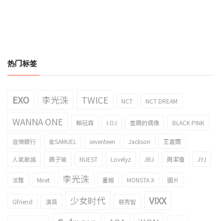
热门标签
EXO
李光洙
TWICE
NCT
NCT DREAM
WANNA ONE
賴冠霖
I.O.I
壹周的偶像
BLACK PINK
音樂銀行
金SAMUEL
seventeen
Jackson
王嘉爾
人氣歌謠
周子瑜
NUEST
Lovelyz
JBJ
周潔瓊
JYJ
李光洙
泫雅
Mnet
畫報
MONSTA X
圖片
少女时代
VIXX
Gfriend
演員
裴秀智