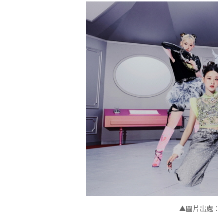
▲
圖片出處： e