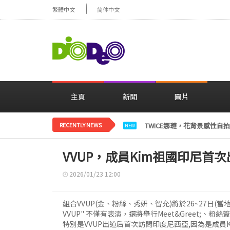
繁體中文
简体中文
主頁
新聞
圖片
RECENTLY NEWS
TWICE娜璉，花背景感性自
NEW
VVUP，成員Kim祖國印尼首
2026/01/23 12:00
組合VVUP(金、粉絲、秀妍、智允)將於26~27日(當地時
VVUP" 不僅有表演，還將舉行Meet&Greet;、
特別是VVUP出道后首次訪問印度尼西亞,因為是成員K