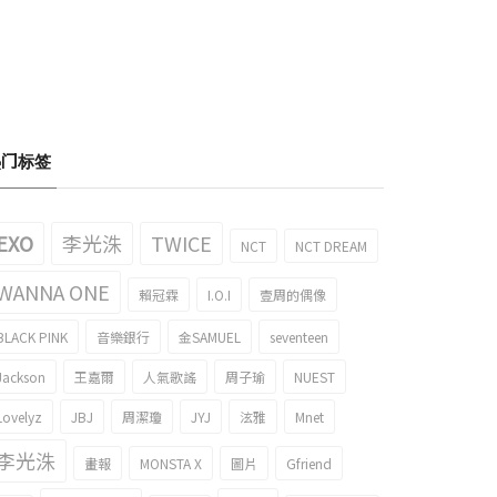
热门标签
EXO
李光洙
TWICE
NCT
NCT DREAM
WANNA ONE
賴冠霖
I.O.I
壹周的偶像
BLACK PINK
音樂銀行
金SAMUEL
seventeen
Jackson
王嘉爾
人氣歌謠
周子瑜
NUEST
Lovelyz
JBJ
周潔瓊
JYJ
泫雅
Mnet
李光洙
畫報
MONSTA X
圖片
Gfriend