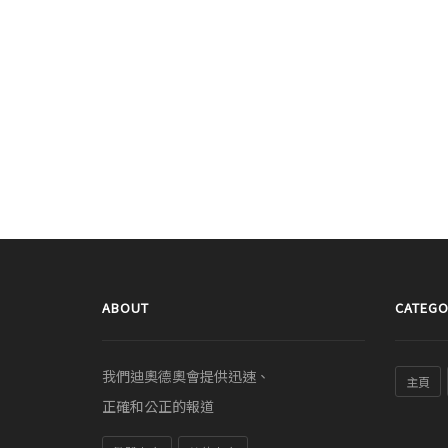
ABOUT
CATEGO
我們迪奧德奧會提供迅速、
主頁
正確和公正的報道