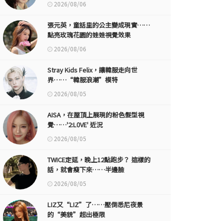
2026/08/06
張元英，童話里的公主變成現實……
點亮玫瑰花園的娃娃視覺效果
2026/08/06
Stray Kids Felix，讓韓服走向世
界……“韓服浪潮”模特
2026/08/05
AISA，在屋頂上展現的粉色髮型視
覺……'2:L0VE' 近況
2026/08/05
TWICE定延，晚上12點跑步？ 這樣的
話，就會瘦下來……半邊臉
2026/08/05
LIZ又“LIZ”了……壓倒悉尼夜景
的“美貌”超出極限