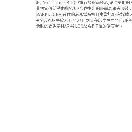
度尼西亞iTunes K-POP排行榜的前幾名,藉助當
此次宣傳活動由與VVUP合作推出的豪華高爾夫服裝品牌M
MARK&LONA;合作的消息當時被日本當地92家媒
另外,VVUP將於26日至27日兩天在印度尼西亞雅加達Lippo
活動的對象是MARK&LONA;系列T恤的購買者。