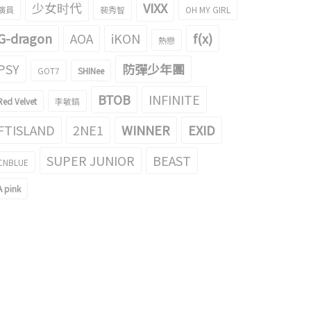
少女时代
VIXX
演員
裴秀智
OH MY GIRL
G-dragon
AOA
iKON
f(x)
熱戀
PSY
防彈少年團
GOT7
SHINee
BTOB
INFINITE
Red Velvet
李敏鎬
FTISLAND
2NE1
WINNER
EXID
SUPER JUNIOR
BEAST
CNBLUE
A pink