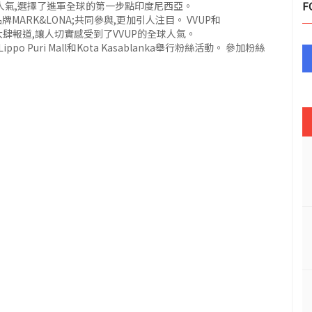
地的人氣,選擇了進軍全球的第一步點印度尼西亞。
F
ARK&LONA;共同參與,更加引人注目。 VVUP和
體大肆報道,讓人切實感受到了VVUP的全球人氣。
 Puri Mall和Kota Kasablanka舉行粉絲活動。 參加粉絲