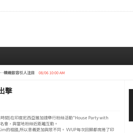
拍…精緻妝容引人注目
08/06 10:00 AM
次出擊
間)在印度尼西亞雅加達舉行粉絲活動"House Party with
粉絲簽名會，與當地粉絲近距離互動。
im的祖國,所以意義更加與眾不同。 VVUP每次回歸都席捲了印