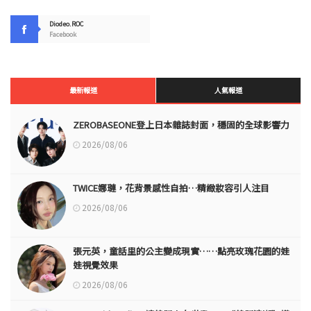
Diodeo.ROC
Facebook
最新報道
人氣報道
ZEROBASEONE登上日本雜誌封面，穩固的全球影響力
2026/08/06
TWICE娜璉，花背景感性自拍…精緻妝容引人注目
2026/08/06
張元英，童話里的公主變成現實……點亮玫瑰花園的娃
娃視覺效果
2026/08/06