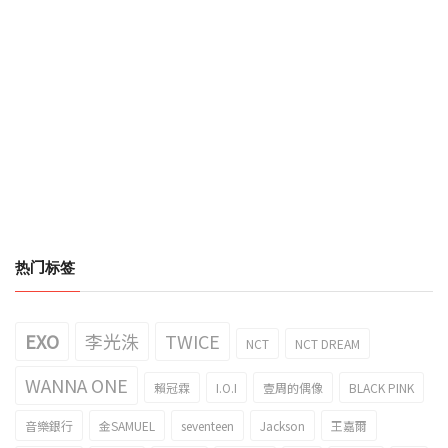
热门标签
EXO
李光洙
TWICE
NCT
NCT DREAM
WANNA ONE
賴冠霖
I.O.I
壹周的偶像
BLACK PINK
音樂銀行
金SAMUEL
seventeen
Jackson
王嘉爾