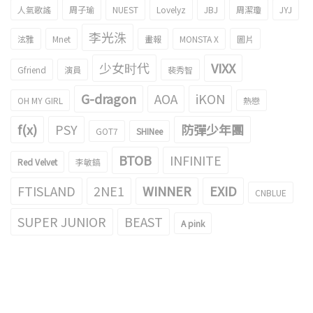
人氣歌謠
周子瑜
NUEST
Lovelyz
JBJ
周潔瓊
JYJ
李光洙
泫雅
Mnet
畫報
MONSTA X
圖片
少女时代
VIXX
Gfriend
演員
裴秀智
G-dragon
AOA
iKON
OH MY GIRL
熱戀
f(x)
PSY
防彈少年團
GOT7
SHINee
BTOB
INFINITE
Red Velvet
李敏鎬
FTISLAND
2NE1
WINNER
EXID
CNBLUE
SUPER JUNIOR
BEAST
A pink