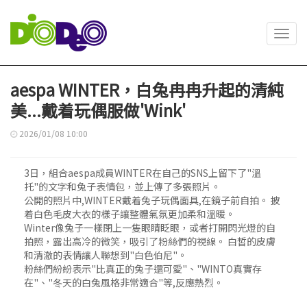
Toggl
navig
aespa WINTER，白兔冉冉升起的清純
美...戴着玩偶服做'Wink'
2026/01/08 10:00
3日，組合aespa成員WINTER在自己的SNS上留下了"溫
托"的文字和兔子表情包，並上傳了多張照片。
公開的照片中,WINTER戴着兔子玩偶面具,在鏡子前自拍。 披
着白色毛皮大衣的樣子讓整體氣氛更加柔和溫暖。
Winter像兔子一樣閉上一隻眼睛眨眼，或者打開閃光燈的自
拍照，露出高冷的微笑，吸引了粉絲們的視線。 白皙的皮膚
和清澈的表情讓人聯想到"白色伯尼"。
粉絲們紛紛表示"比真正的兔子還可愛"、"WINTO真實存
在"、"冬天的白兔風格非常適合"等,反應熱烈。