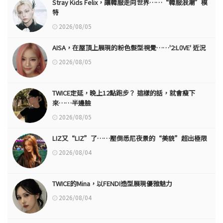
Stray Kids Felix，讓韓服走向世界……“韓服浪潮”模
特
2026/08/05
AISA，在屋頂上展現的粉色髮型視覺……'2:L0VE' 近況
2026/08/05
TWICE定延，晚上12點跑步？ 這樣的話，就會瘦下
來……半邊臉
2026/08/05
LIZ又“LIZ”了……壓倒悉尼夜景的“美貌”超出極限
2026/08/04
TWICE的Mina，以FENDI造型展現優雅魅力
2026/08/04