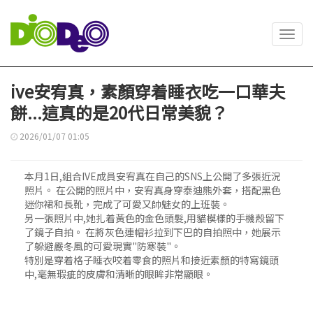
Toggl
navig
ive安宥真，素顏穿着睡衣吃一口華夫
餅...這真的是20代日常美貌？
2026/01/07 01:05
本月1日,組合IVE成員安宥真在自己的SNS上公開了多張近況
照片。 在公開的照片中，安宥真身穿泰迪熊外套，搭配黑色
迷你裙和長靴，完成了可愛又帥魅女的上班裝。
另一張照片中,她扎着黃色的金色頭髮,用貓模樣的手機殼留下
了鏡子自拍。 在將灰色連帽衫拉到下巴的自拍照中，她展示
了躲避嚴冬風的可愛現實"防寒裝"。
特別是穿着格子睡衣咬着零食的照片和接近素顏的特寫鏡頭
中,毫無瑕疵的皮膚和清晰的眼眸非常顯眼。