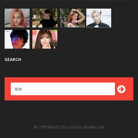
SEARCH
© COPYRIGHT 2011-2026 tc.diodeo.com