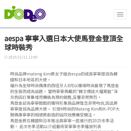
Toggl
navig
aespa 寧寧入選日本大使馬登金登頂全
球時裝秀
2025/11/11 12:00
時尚品牌mateng kim將女子組合espa的成員寧寧提拔為韓
國和日本地區的大使。
躍升為全球時尚偶像的西班牙人8月以機場時尚展現了馬登金
的全裝而成為話題。 當時寧寧佩戴的"韓文標誌大檔案館"深
灰色因訂單暴增而轉換為預約銷售,反響非常熱烈。
馬登金認為寧寧酷酷的獨特形象與品牌理念非常吻合,因此將
寧寧提拔為品牌大使。 引領K時尚的Mateng Kim和K-POP大
勢偶像寧寧的相遇將創造的協同效應備受關注。
馬登金將在韓國和日本推出與寧寧一起進行的2025冬季活
動。 此次冬季活動以介紹藝術家寧寧冬季播放列表