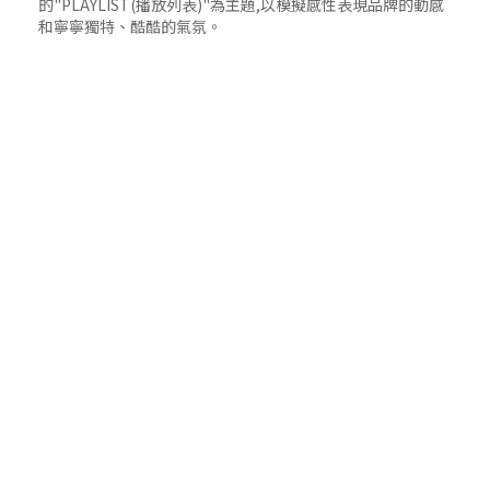
的"PLAYLIST(播放列表)"為主題,以模擬感性表現品牌的動感
和寧寧獨特、酷酷的氣氛。