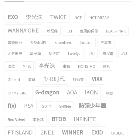
EXO
李光洙
TWICE
NCT
NCT DREAM
WANNA ONE
賴冠霖
I.O.I
壹周的偶像
BLACK PINK
音樂銀行
金SAMUEL
seventeen
Jackson
王嘉爾
人氣歌謠
周子瑜
NUEST
Lovelyz
JBJ
周潔瓊
JYJ
李光洙
泫雅
Mnet
畫報
MONSTA X
圖片
少女时代
VIXX
Gfriend
演員
裴秀智
G-dragon
AOA
iKON
OH MY GIRL
熱戀
f(x)
PSY
防彈少年團
GOT7
SHINee
BTOB
INFINITE
Red Velvet
李敏鎬
FTISLAND
2NE1
WINNER
EXID
CNBLUE