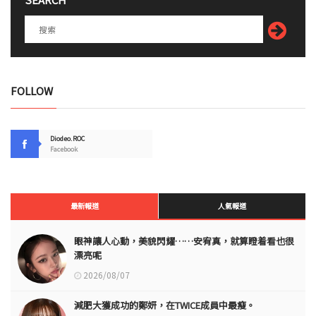
FOLLOW
Diodeo.ROC
Facebook
最新報道
人氣報道
眼神讓人心動，美貌閃耀……安宥真，就算瞪着看也很
漂亮呢
2026/08/07
減肥大獲成功的鄭妍，在TWICE成員中最瘦。