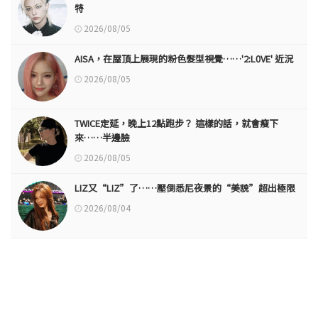
特
2026/08/05
AISA，在屋頂上展現的粉色髮型視覺……'2:L0VE' 近況
2026/08/05
TWICE定延，晚上12點跑步？ 這樣的話，就會瘦下
來……半邊臉
2026/08/05
LIZ又“LIZ”了……壓倒悉尼夜景的“美貌”超出極限
2026/08/04