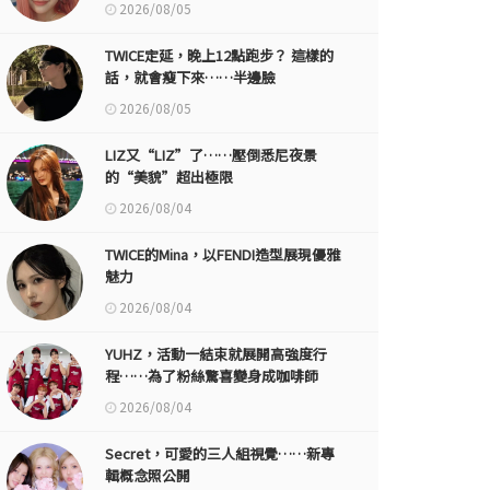
2026/08/05
TWICE定延，晚上12點跑步？ 這樣的
話，就會瘦下來……半邊臉
2026/08/05
LIZ又“LIZ”了……壓倒悉尼夜景
的“美貌”超出極限
2026/08/04
TWICE的Mina，以FENDI造型展現優雅
魅力
2026/08/04
YUHZ，活動一結束就展開高強度行
程……為了粉絲驚喜變身成咖啡師
2026/08/04
Secret，可愛的三人組視覺……新專
輯概念照公開