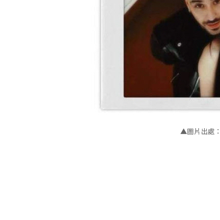
▲
圖片出處：B