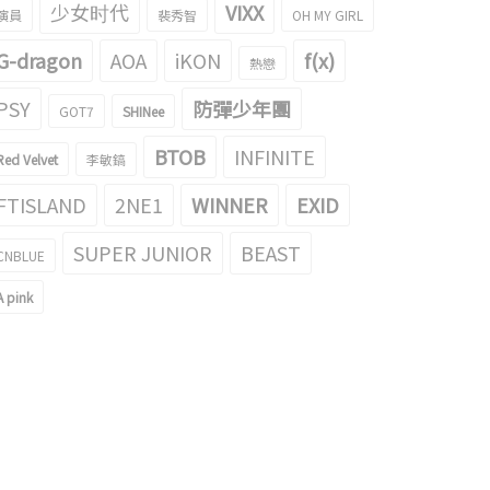
少女时代
VIXX
演員
裴秀智
OH MY GIRL
G-dragon
AOA
iKON
f(x)
熱戀
PSY
防彈少年團
GOT7
SHINee
BTOB
INFINITE
Red Velvet
李敏鎬
FTISLAND
2NE1
WINNER
EXID
SUPER JUNIOR
BEAST
CNBLUE
A pink