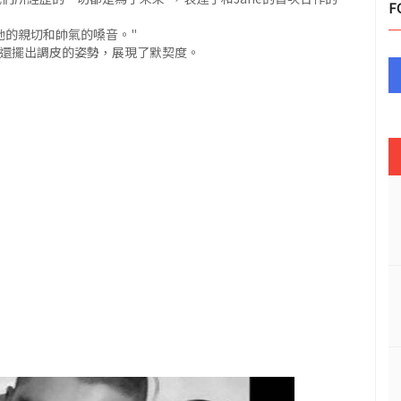
F
她的親切和帥氣的嗓音。"
，還擺出調皮的姿勢，展現了默契度。