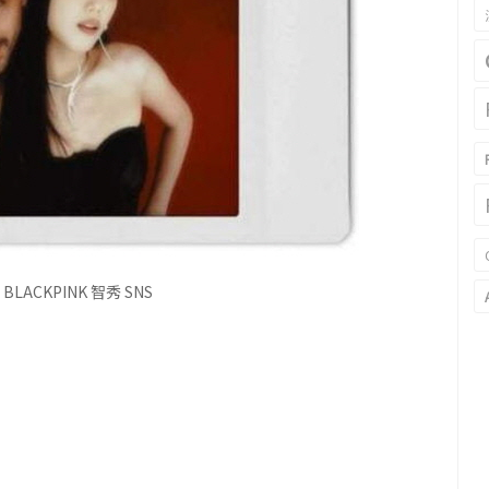
LACKPINK 智秀 SNS