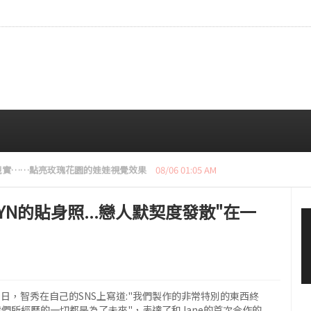
讓韓服走向世界……“韓服浪潮”模特
08/05 12:00 PM
AYN的貼身照...戀人默契度發散"在一
 10日，智秀在自己的SNS上寫道:"我們製作的非常特別的東西終
們所經歷的一切都是為了未來"，表達了和Jane的首次合作的