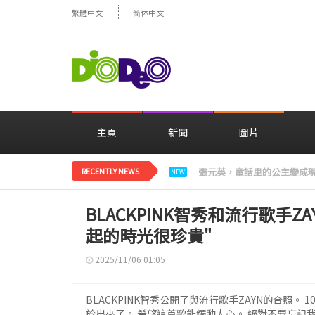
繁體中文
简体中文
主頁
新聞
圖片
RECENTLY NEWS
Stray Kids Felix，
NEW
BLACKPINK智秀和流行歌手Z
起的時光很珍貴"
2025/11/06 01:05
BLACKPINK智秀公開了與流行歌手ZAYN的合照。
於出來了。 希望這首歌能觸動人心。 絕對不要忘記我