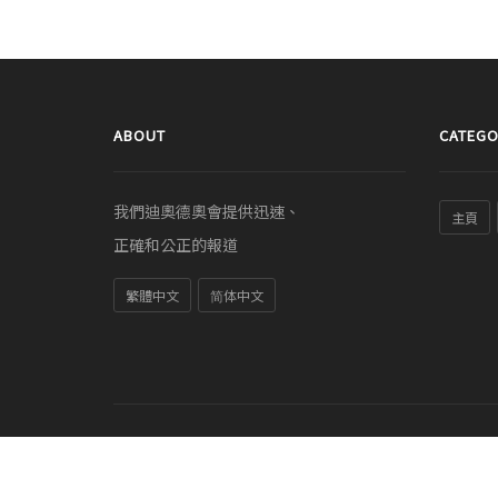
ABOUT
CATEGO
我們迪奧德奧會提供迅速、
主頁
正確和公正的報道
繁體中文
简体中文
© COPYRIGHT 2011-2026 tc.diodeo.com