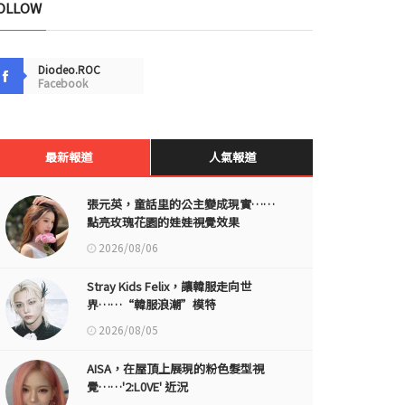
OLLOW
Diodeo.ROC
Facebook
最新報道
人氣報道
張元英，童話里的公主變成現實……
點亮玫瑰花園的娃娃視覺效果
2026/08/06
Stray Kids Felix，讓韓服走向世
界……“韓服浪潮”模特
2026/08/05
AISA，在屋頂上展現的粉色髮型視
覺……'2:L0VE' 近況