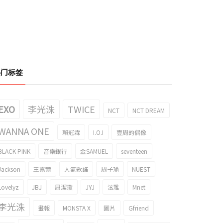
热门标签
EXO
李光洙
TWICE
NCT
NCT DREAM
WANNA ONE
賴冠霖
I.O.I
壹周的偶像
BLACK PINK
音樂銀行
金SAMUEL
seventeen
Jackson
王嘉爾
人氣歌謠
周子瑜
NUEST
Lovelyz
JBJ
周潔瓊
JYJ
泫雅
Mnet
李光洙
畫報
MONSTA X
圖片
Gfriend