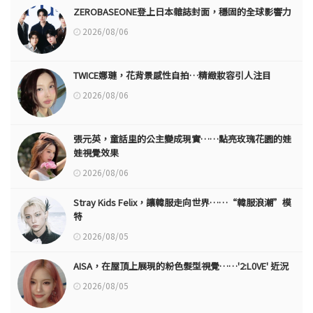
ZEROBASEONE登上日本雜誌封面，穩固的全球影響力
2026/08/06
TWICE娜璉，花背景感性自拍…精緻妝容引人注目
2026/08/06
張元英，童話里的公主變成現實……點亮玫瑰花園的娃
娃視覺效果
2026/08/06
Stray Kids Felix，讓韓服走向世界……“韓服浪潮”模
特
2026/08/05
AISA，在屋頂上展現的粉色髮型視覺……'2:L0VE' 近況
2026/08/05