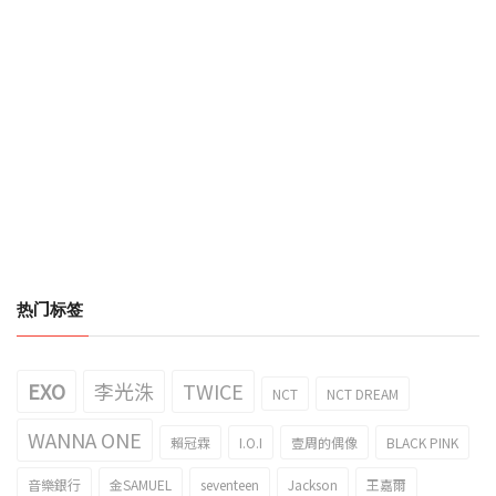
热门标签
EXO
李光洙
TWICE
NCT
NCT DREAM
WANNA ONE
賴冠霖
I.O.I
壹周的偶像
BLACK PINK
音樂銀行
金SAMUEL
seventeen
Jackson
王嘉爾