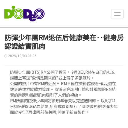
Toggl
navig
防彈少年團RM退伍后健康美在‥健身房
認證結實肌肉
2025/10/03 01:05
防彈少年團(BTS)RM公開了近況。 9月3日,RM在自己的社交
媒體上寫道"愛情是回來的",並上傳了多張照片。
公開的照片中有RM的近況。 RM不僅在美術館觀看作品,還在
健身房致力於體力管理。 穿着灰色無袖T恤和針織帽的RM結
實的肩膀和胳膊肌肉吸引了人們的視線。
RM所屬的防彈少年團將於明年春天以完整體回歸。 以6月21
日退伍的SUGA為結尾,所有成員都履行了國防義務的防彈少年
團於今年7月出國前往美國,開始了新曲製作。