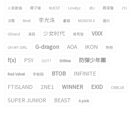
人氣歌謠
周子瑜
NUEST
Lovelyz
JBJ
周潔瓊
JYJ
李光洙
泫雅
Mnet
畫報
MONSTA X
圖片
少女时代
VIXX
Gfriend
演員
裴秀智
G-dragon
AOA
iKON
OH MY GIRL
熱戀
f(x)
PSY
防彈少年團
GOT7
SHINee
BTOB
INFINITE
Red Velvet
李敏鎬
FTISLAND
2NE1
WINNER
EXID
CNBLUE
SUPER JUNIOR
BEAST
A pink