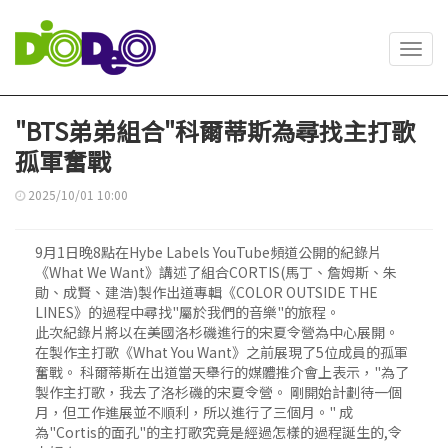
Toggl
navig
"BTS弟弟組合"科爾蒂斯為尋找主打歌
孤軍奮戰
2025/10/01 10:00
9月1日晚8點在Hybe Labels YouTube頻道公開的紀錄片
《What We Want》講述了組合CORTIS(馬丁、詹姆斯、朱
勛、成賢、建浩)製作出道專輯《COLOR OUTSIDE THE
LINES》的過程中尋找"屬於我們的音樂"的旅程。
此次紀錄片將以在美國洛杉磯進行的宋夏令營為中心展開。
在製作主打歌《What You Want》之前展現了5位成員的孤軍
奮戰。 科爾蒂斯在出道當天舉行的媒體推介會上表示，"為了
製作主打歌，我去了洛杉磯的宋夏令營。 剛開始計劃待一個
月，但工作進展並不順利，所以進行了三個月。" 成
為"Cortis的面孔"的主打歌究竟是經過怎樣的過程誕生的,令