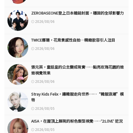
ZEROBASEONE登上日本雜誌封面，穩固的全球影響力
2026/08/06
TWICE娜璉，花背景感性自拍…精緻妝容引人注目
2026/08/06
張元英，童話里的公主變成現實……點亮玫瑰花園的娃
娃視覺效果
2026/08/06
Stray Kids Felix，讓韓服走向世界……“韓服浪潮”模
特
2026/08/05
AISA，在屋頂上展現的粉色髮型視覺……'2:L0VE' 近況
2026/08/05