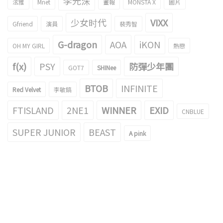
李光洙
泫雅
Mnet
畫報
MONSTA X
圖片
少女时代
VIXX
Gfriend
演員
裴秀智
G-dragon
AOA
iKON
OH MY GIRL
熱戀
f(x)
PSY
防彈少年團
GOT7
SHINee
BTOB
INFINITE
Red Velvet
李敏鎬
FTISLAND
2NE1
WINNER
EXID
CNBLUE
SUPER JUNIOR
BEAST
A pink