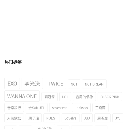
热门标签
EXO
李光洙
TWICE
NCT
NCT DREAM
WANNA ONE
賴冠霖
I.O.I
壹周的偶像
BLACK PINK
音樂銀行
金SAMUEL
seventeen
Jackson
王嘉爾
人氣歌謠
周子瑜
NUEST
Lovelyz
JBJ
周潔瓊
JYJ