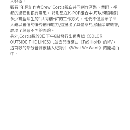
人好奇。
觀看"年輕創作者Crew"Cortis親自共同創作音樂、舞蹈、視
頻的過程也很有意思。 特別是在K-POP組合中,可以親眼看到
多少有些陌生的"共同創作"的工作方式。 他們不僅展示了令
人難以置信的優秀創作能力,還提出了具體意見,積極爭取機會,
展現了與眾不同的面貌。
另外,Cortis將於8日下午6點發行出道專輯《COLOR
OUTSIDE THE LINES》,並公開後續曲《FaSHioN》的MV。
這首歌的部分音源被插入紀錄片《What We Want》的開場白
中。