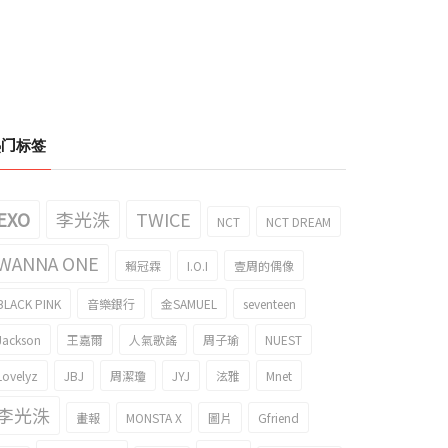
热门标签
EXO
李光洙
TWICE
NCT
NCT DREAM
WANNA ONE
賴冠霖
I.O.I
壹周的偶像
BLACK PINK
音樂銀行
金SAMUEL
seventeen
Jackson
王嘉爾
人氣歌謠
周子瑜
NUEST
Lovelyz
JBJ
周潔瓊
JYJ
泫雅
Mnet
李光洙
畫報
MONSTA X
圖片
Gfriend