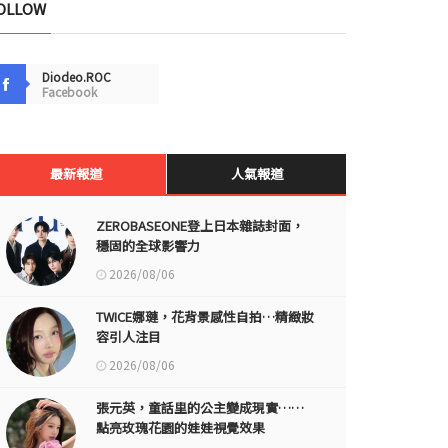
OLLOW
Diodeo.ROC
Facebook
最新報道
人氣報道
ZEROBASEONE登上日本雜誌封面，
穩固的全球影響力
2026/08/06
TWICE娜璉，花背景感性自拍…精緻妝
容引人注目
2026/08/06
張元英，童話里的公主變成現實……
點亮玫瑰花園的娃娃視覺效果