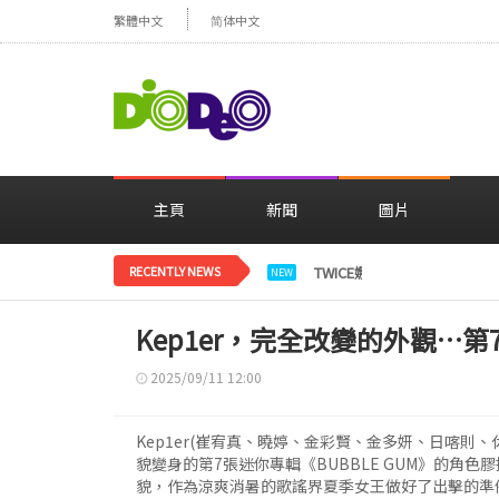
繁體中文
简体中文
主頁
新聞
圖片
RECENTLY NEWS
TWICE娜璉，花背景感性自
NEW
Kep1er，完全改變的外觀…
2025/09/11 12:00
Kep1er(崔宥真、曉婷、金彩賢、金多妍、日喀則
貌變身的第7張迷你專輯《BUBBLE GUM》的角
貌，作為涼爽消暑的歌謠界夏季女王做好了出擊的準