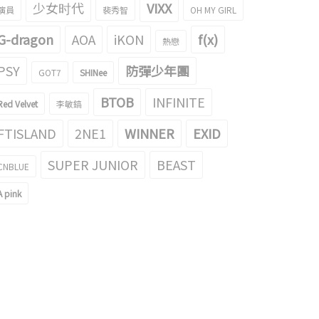
少女时代
VIXX
演員
裴秀智
OH MY GIRL
G-dragon
AOA
iKON
f(x)
熱戀
PSY
防彈少年團
GOT7
SHINee
BTOB
INFINITE
Red Velvet
李敏鎬
FTISLAND
2NE1
WINNER
EXID
SUPER JUNIOR
BEAST
CNBLUE
A pink