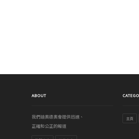
ABOUT
CATEGO
我們迪奧德奧會提供迅速、
主頁
正確和公正的報道