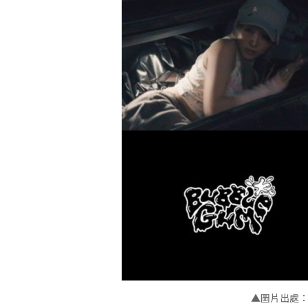
▲
圖片出處：KL