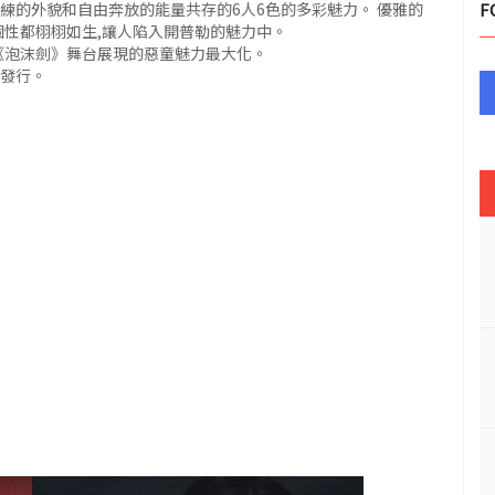
練的外貌和自由奔放的能量共存的6人6色的多彩魅力。 優雅的
F
個性都栩栩如生,讓人陷入開普勒的魅力中。
《泡沫劍》舞台展現的惡童魅力最大化。
點發行。