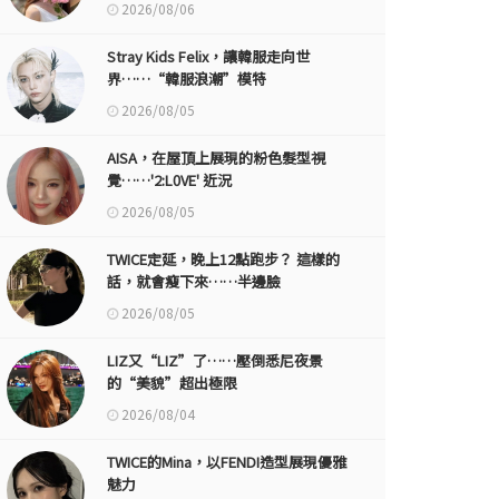
2026/08/06
Stray Kids Felix，讓韓服走向世
界……“韓服浪潮”模特
2026/08/05
AISA，在屋頂上展現的粉色髮型視
覺……'2:L0VE' 近況
2026/08/05
TWICE定延，晚上12點跑步？ 這樣的
話，就會瘦下來……半邊臉
2026/08/05
LIZ又“LIZ”了……壓倒悉尼夜景
的“美貌”超出極限
2026/08/04
TWICE的Mina，以FENDI造型展現優雅
魅力