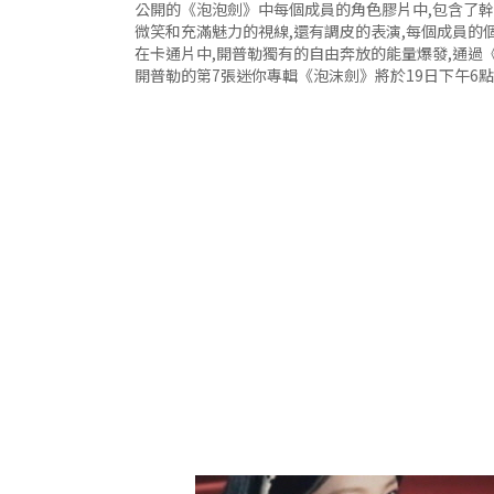
公開的《泡泡劍》中每個成員的角色膠片中,包含了幹
微笑和充滿魅力的視線,還有調皮的表演,每個成員的
在卡通片中,開普勒獨有的自由奔放的能量爆發,通過
開普勒的第7張迷你專輯《泡沫劍》將於19日下午6