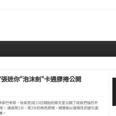
拍…精緻妝容引人注目
08/06 10:00 AM
第7張迷你"泡沫劍"卡通膠捲公開
、休寧巴希耶、徐英恩)從13日開始的兩天里公開了成員們強烈外
色膠捲。 通過第1次、第2次的角色膠捲，開普勒以破格性的變化面
備。