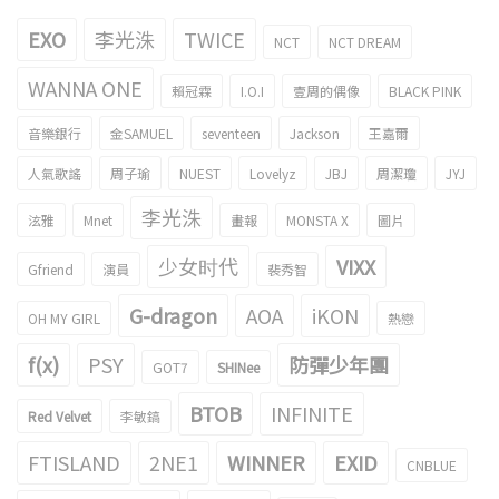
EXO
李光洙
TWICE
NCT
NCT DREAM
WANNA ONE
賴冠霖
I.O.I
壹周的偶像
BLACK PINK
音樂銀行
金SAMUEL
seventeen
Jackson
王嘉爾
人氣歌謠
周子瑜
NUEST
Lovelyz
JBJ
周潔瓊
JYJ
李光洙
泫雅
Mnet
畫報
MONSTA X
圖片
少女时代
VIXX
Gfriend
演員
裴秀智
G-dragon
AOA
iKON
OH MY GIRL
熱戀
f(x)
PSY
防彈少年團
GOT7
SHINee
BTOB
INFINITE
Red Velvet
李敏鎬
FTISLAND
2NE1
WINNER
EXID
CNBLUE