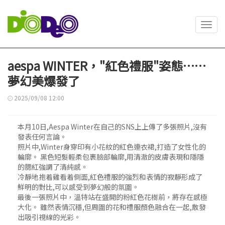
Toggl
navig
aespa WINTER，"紅色禮服"姿態……
夢幻美爆發了
2025/09/08 12:00
本月10日,Aespa Winter在自己的SNS上上傳了多張照片,沒有
發表任何言論。
照片中,Winter身穿印有小花紋的紅色連衣裙,打造了女性化的
輪廓。 黑色短髮輕柔包裹臉部輪廓,用清澈的皮膚表現和隱隱
的腮紅強調了清純感。
冷靜地抱着雞看着側面,紅色禮服的強烈和表情的寂靜形成了
鮮明的對比,可以感受到夢幻般的氛圍。
最後一張照片中，溫特站在盛開的粉紅色花樹前，將存在感極
大化。 雖然表情沉穩,但周圍的花和禮服顏色融合在一起,散發
出吸引視線的光彩。