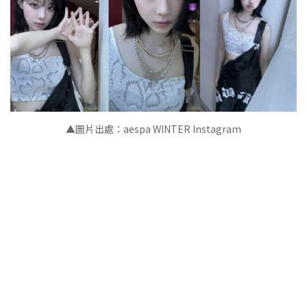
▲
圖片出處：aespa WINTER Instagram