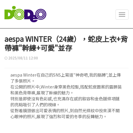
Toggl
navig
aespa WINTER（24歲），蛇皮上衣+背
帶褲"幹練+可愛"並存
2025/08/11 12:00
aespa Winter在自己的SNS上寫道"神奇吧,我的胳膊",並上傳
了多張照片。
在公開的照片中,Winter身穿黑色短髮,搭配蛇皮圖案的露臍裝
和黑色背帶褲,展現了幹練的魅力。
特別是即使沒有色彩感,也充滿存在感的妝容和金色鏈條項鏈
的亮點吸引了人們的視線。
從對着鏡頭做出可愛表情的照片,到自然光條紋中投來漠不關
心眼神的照片,展現了強烈和可愛的冬季的反轉魅力。