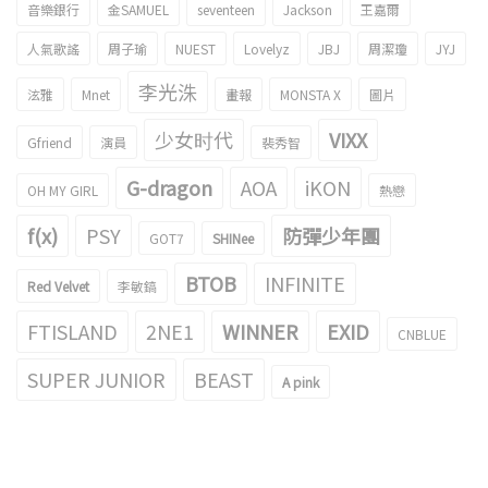
音樂銀行
金SAMUEL
seventeen
Jackson
王嘉爾
人氣歌謠
周子瑜
NUEST
Lovelyz
JBJ
周潔瓊
JYJ
李光洙
泫雅
Mnet
畫報
MONSTA X
圖片
少女时代
VIXX
Gfriend
演員
裴秀智
G-dragon
AOA
iKON
OH MY GIRL
熱戀
f(x)
PSY
防彈少年團
GOT7
SHINee
BTOB
INFINITE
Red Velvet
李敏鎬
FTISLAND
2NE1
WINNER
EXID
CNBLUE
SUPER JUNIOR
BEAST
A pink