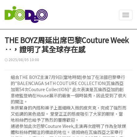
Toggl
navig
THE BOYZ周延出席巴黎Couture Week
‥，證明了其全球存在感
2025/08/05 10:00
組合THE BOYZ主演7月9日(當地時間)參加了在法國巴黎舉行
的"BALENCIAGA 54TH COUTURE COLLECTION(瓦倫西亞
加第54次Couture CollectION)" 此次表演是瓦倫西亞加的創
意總監登納在House展示的最後一個時裝秀，因此受到了很大
的關注。
朱妍緊身的內搭和褲子上面細緻入微的皮夾克，完成了強烈而
又低調的黑色造型。 堂堂正正的態度吸引了大家的眼球，當
地粉絲們也給予了熱烈的響應歡迎。
通過參加此次巴黎Couture Week,主演再次證明了作為全球媒
體和粉絲們關注的標誌的地位。 德姆納在瓦倫西亞之家舉行