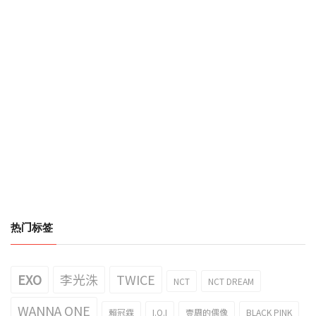
热门标签
EXO
李光洙
TWICE
NCT
NCT DREAM
WANNA ONE
賴冠霖
I.O.I
壹周的偶像
BLACK PINK