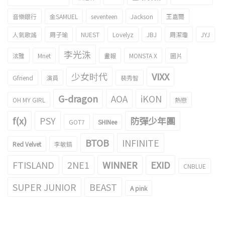
音樂銀行
金SAMUEL
seventeen
Jackson
王嘉爾
人氣歌謠
周子瑜
NUEST
Lovelyz
JBJ
周潔瓊
JYJ
李光洙
泫雅
Mnet
畫報
MONSTA X
圖片
少女时代
VIXX
Gfriend
演員
裴秀智
G-dragon
AOA
iKON
OH MY GIRL
熱戀
f(x)
PSY
防彈少年團
GOT7
SHINee
BTOB
INFINITE
Red Velvet
李敏鎬
FTISLAND
2NE1
WINNER
EXID
CNBLUE
SUPER JUNIOR
BEAST
A pink