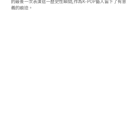
的最後一次表演這一歷史性瞬間,作為K-POP藝人留下了有意
義的痕迹。