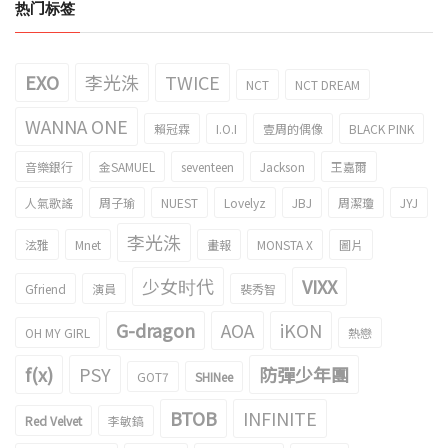
热门标签
EXO
李光洙
TWICE
NCT
NCT DREAM
WANNA ONE
賴冠霖
I.O.I
壹周的偶像
BLACK PINK
音樂銀行
金SAMUEL
seventeen
Jackson
王嘉爾
人氣歌謠
周子瑜
NUEST
Lovelyz
JBJ
周潔瓊
JYJ
李光洙
泫雅
Mnet
畫報
MONSTA X
圖片
少女时代
VIXX
Gfriend
演員
裴秀智
G-dragon
AOA
iKON
OH MY GIRL
熱戀
f(x)
PSY
防彈少年團
GOT7
SHINee
BTOB
INFINITE
Red Velvet
李敏鎬