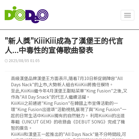
Toggl
navig
"新人獎"KiiiKiii成為了漢堡王的代言
人...中毒性的宣傳歌曲發表
2025/08/05 01:05
高級漢堡品牌漢堡王方面表示,隨着7月10日新促銷陣容"All
Days Nack"的上市,大勢新人組合KiiiKiii將擔任模特。
至此,KiiiKiii繼今年4月漢堡王甜點菜單"King Fusion"之後,又
作為"All Day Snack"的代言人繼續活躍。
KiiiKiii之前通過"King Fusion"在韓國上市宣傳活動的一
環"King Fusion出道頌"活動視頻,展現了與"King Fusion"一
起的日常生活中KiiiKiii獨有的自然魅力。 利用KiiiKiii的出道
專輯《UNCUT GEM》的收錄曲《DEBUT SONG》完成了機
智的廣告。
KiiiKiii和漢堡王一起推出的"All Days Nack"是不分時間段,可