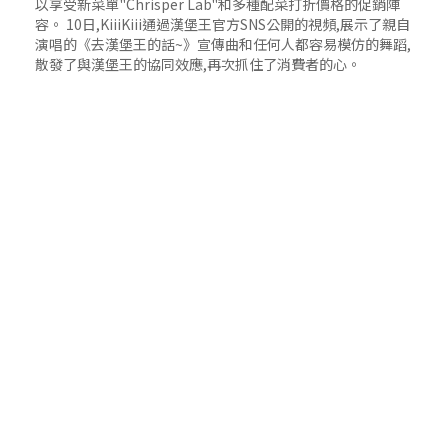
以享受新菜單"Chrisper Lab"和多種配菜打折價格的促銷陣
容。 10日,KiiiKiii通過漢堡王官方SNS公開的視頻,展示了親自
演唱的《去漢堡王的話~》宣傳曲和任何人都容易模仿的舞蹈,
散發了與漢堡王的協同效應,再次抓住了消費者的心。