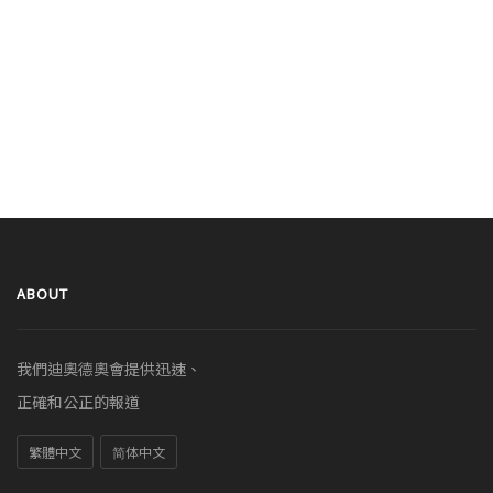
ABOUT
我們迪奧德奧會提供迅速、
正確和公正的報道
繁體中文
简体中文