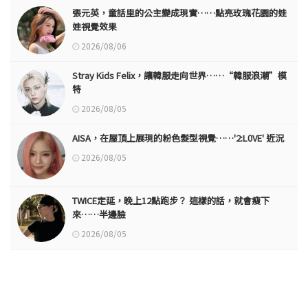
張元英，童話里的公主變成現實……點亮玫瑰花園的娃
娃視覺效果
2026/08/06
Stray Kids Felix，讓韓服走向世界……“韓服浪潮”模
特
2026/08/05
AISA，在屋頂上展現的粉色髮型視覺……'2:L0VE' 近況
2026/08/05
TWICE定延，晚上12點跑步？ 這樣的話，就會瘦下
來……半邊臉
2026/08/05