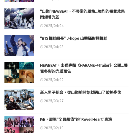
"出道"NEWBEAT，不尋常的風格...強烈的視覺效果
閃耀着光芒
2025/04/04
"BTS舞蹈組長" J-hope 出擊攝影棚舞蹈
2025/04/03
NEWBEAT，出道專輯《HARAME→Trailer》公開...豐
富多彩的光譜預告
2025/04/02
新人男子組合，從出道前開始就邁出了破格步伐
2025/03/27
IVE，展現"全員顏值"的"Revel Heart"表演
2025/02/10