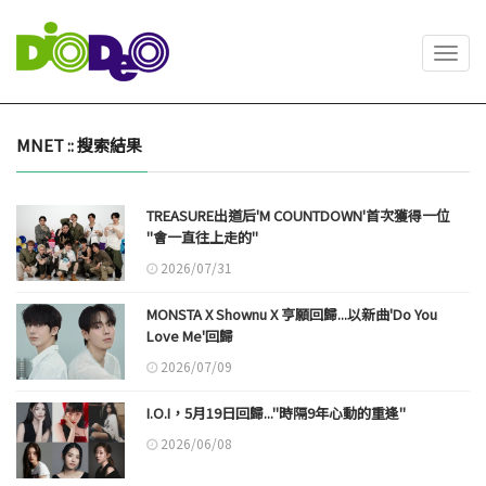
Toggl
navig
MNET :: 搜索結果
TREASURE出道后'M COUNTDOWN'首次獲得一位
"會一直往上走的"
2026/07/31
MONSTA X Shownu X 亨願回歸...以新曲'Do You
Love Me'回歸
2026/07/09
I.O.I，5月19日回歸..."時隔9年心動的重逢"
2026/06/08