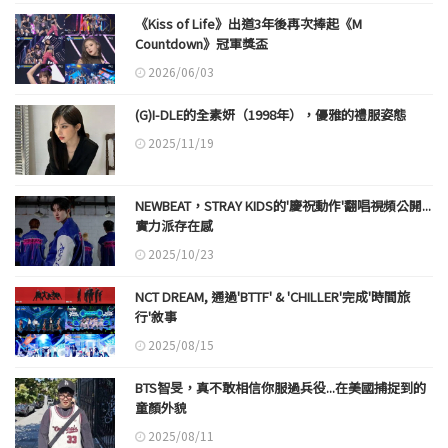
《Kiss of Life》出道3年後再次捧起《M
Countdown》冠軍獎盃
2026/06/03
(G)I-DLE的全素妍（1998年），優雅的禮服姿態
2025/11/19
NEWBEAT，STRAY KIDS的'慶祝動作'翻唱視頻公開...
實力派存在感
2025/10/23
NCT DREAM, 通過'BTTF' & 'CHILLER'完成'時間旅
行'敘事
2025/08/15
BTS智旻，真不敢相信你服過兵役...在美國捕捉到的
童顏外貌
2025/08/11