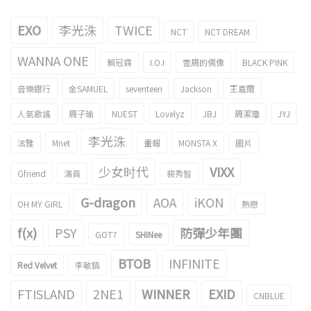
EXO
李光洙
TWICE
NCT
NCT DREAM
WANNA ONE
賴冠霖
I.O.I
壹周的偶像
BLACK PINK
音樂銀行
金SAMUEL
seventeen
Jackson
王嘉爾
人氣歌謠
周子瑜
NUEST
Lovelyz
JBJ
周潔瓊
JYJ
李光洙
泫雅
Mnet
畫報
MONSTA X
圖片
少女时代
VIXX
Gfriend
演員
裴秀智
G-dragon
AOA
iKON
OH MY GIRL
熱戀
f(x)
PSY
防彈少年團
GOT7
SHINee
BTOB
INFINITE
Red Velvet
李敏鎬
FTISLAND
2NE1
WINNER
EXID
CNBLUE