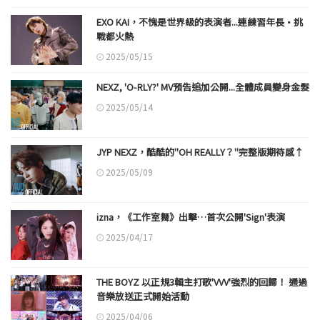
EXO KAI，不愧是世界級的表演者...連練習年長·挑
戰都火熱
2025/05/15
NEXZ, 'O-RLY?' MV預告追加公開...全體成員變身金髮
2025/05/14
JYP NEXZ，酷酷的"OH REALLY？"完整版期待感↑
2025/05/09
izna，《工作室舞》出擊…首次公開'Sign'表演
2025/04/17
THE BOYZ 以正規3輯主打歌'VVV'強烈的回歸！ 通過
音樂放送正式開始活動
2025/04/06