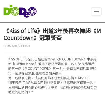
Toggl
navig
《Kiss of Life》出道3年後再次捧起《M
Countdown》冠軍獎盃
2026/06/03 10:00
KISS OF LIFE在16日播出的Mnet《M COUNTDOWN》中憑藉
新曲《Who is she》獲得了眾望所歸的第一名。 這是出道后
的第一個《M COUNTDOWN》第一名,也是這次回歸后取得的
第一個頂峰記錄,因此意義更加深遠。
第一名發表之後，成員們掩飾不住激動的心情。 KISS OF
LIFE表示:"我認為這次回歸非常重要，很高興能獲得第一名。
我抱着回到初心的心態進行了準備，我想把這份榮譽獻給努力
助威的粉絲們。"