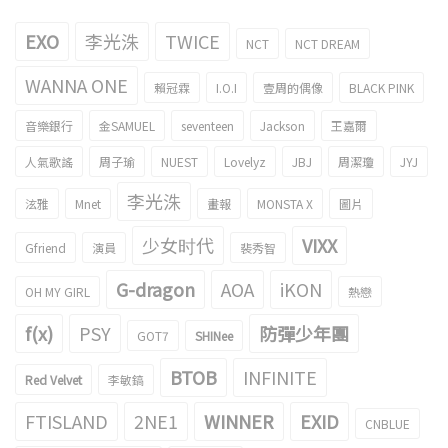
EXO
李光洙
TWICE
NCT
NCT DREAM
WANNA ONE
賴冠霖
I.O.I
壹周的偶像
BLACK PINK
音樂銀行
金SAMUEL
seventeen
Jackson
王嘉爾
人氣歌謠
周子瑜
NUEST
Lovelyz
JBJ
周潔瓊
JYJ
李光洙
泫雅
Mnet
畫報
MONSTA X
圖片
少女时代
VIXX
Gfriend
演員
裴秀智
G-dragon
AOA
iKON
OH MY GIRL
熱戀
f(x)
PSY
防彈少年團
GOT7
SHINee
BTOB
INFINITE
Red Velvet
李敏鎬
FTISLAND
2NE1
WINNER
EXID
CNBLUE