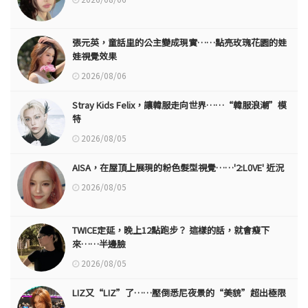
張元英，童話里的公主變成現實……點亮玫瑰花園的娃
娃視覺效果
2026/08/06
Stray Kids Felix，讓韓服走向世界……“韓服浪潮”模
特
2026/08/05
AISA，在屋頂上展現的粉色髮型視覺……'2:L0VE' 近況
2026/08/05
TWICE定延，晚上12點跑步？ 這樣的話，就會瘦下
來……半邊臉
2026/08/05
LIZ又“LIZ”了……壓倒悉尼夜景的“美貌”超出極限