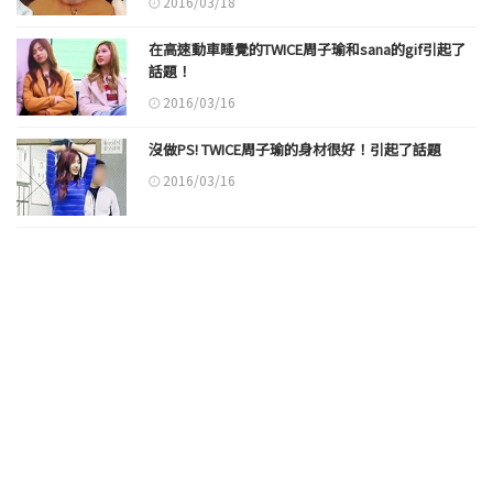
2016/03/18
在高速動車睡覺的TWICE周子瑜和sana的gif引起了
話題！
2016/03/16
沒做PS! TWICE周子瑜的身材很好！引起了話題
2016/03/16