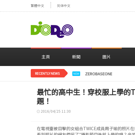
繁體中文
简体中文
主頁
新聞
圖片
RECENTLY NEWS
ZEROBASEONE登上日
NEW
最忙的高中生！穿校服上學的T
題！
2016/04/25 11:30
在電視臺被目擊的女組合TWICE成員周子瑜的照片
看到照片的網友們留了"攝影節目後就上學的吧？辛苦"