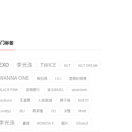
热门标签
EXO
李光洙
TWICE
NCT
NCT DREAM
WANNA ONE
賴冠霖
I.O.I
壹周的偶像
BLACK PINK
音樂銀行
金SAMUEL
seventeen
Jackson
王嘉爾
人氣歌謠
周子瑜
NUEST
Lovelyz
JBJ
周潔瓊
JYJ
泫雅
Mnet
李光洙
畫報
MONSTA X
圖片
Gfriend