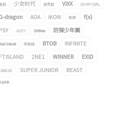
少女时代
VIXX
演員
裴秀智
OH MY GIRL
G-dragon
AOA
iKON
f(x)
熱戀
PSY
防彈少年團
GOT7
SHINee
BTOB
INFINITE
Red Velvet
李敏鎬
FTISLAND
2NE1
WINNER
EXID
SUPER JUNIOR
BEAST
CNBLUE
A pink