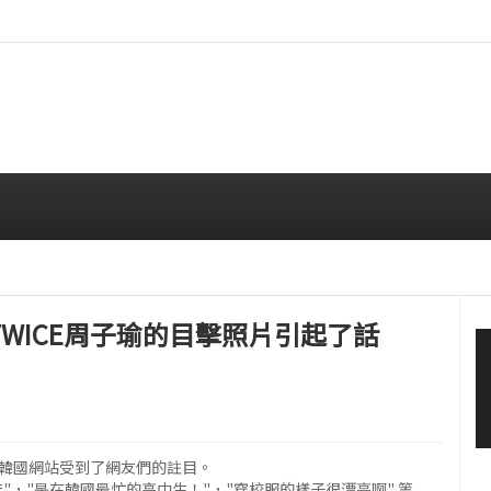
本雜誌封面，穩固的全球影響力
08/06 12:00 PM
WICE周子瑜的目擊照片引起了話
在韓國網站受到了網友們的註目。
，"是在韓國最忙的高中生！"，"穿校服的樣子很漂亮啊" 等