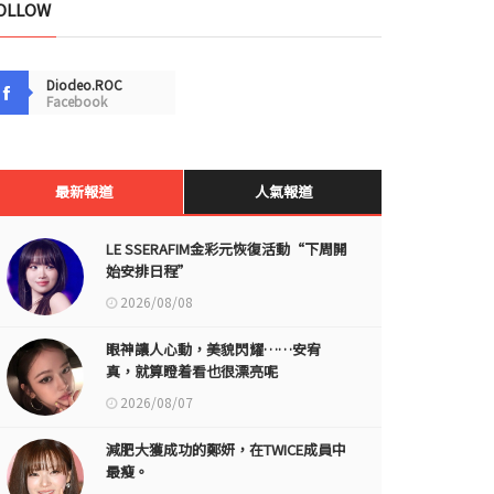
OLLOW
Diodeo.ROC
Facebook
最新報道
人氣報道
LE SSERAFIM金彩元恢復活動“下周開
始安排日程”
2026/08/08
眼神讓人心動，美貌閃耀……安宥
真，就算瞪着看也很漂亮呢
2026/08/07
減肥大獲成功的鄭妍，在TWICE成員中
最瘦。