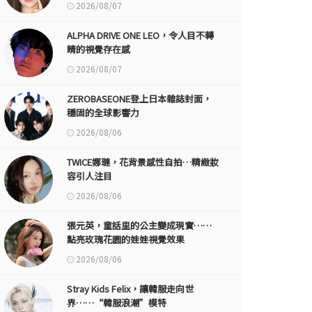
2026/08/07
ALPHA DRIVE ONE LEO，令人目不轉
睛的視覺存在感
2026/08/07
ZEROBASEONE登上日本雜誌封面，
穩固的全球影響力
2026/08/06
TWICE娜璉，花背景感性自拍…精緻妝
容引人注目
2026/08/06
張元英，童話里的公主變成現實……
點亮玫瑰花園的娃娃視覺效果
2026/08/06
Stray Kids Felix，讓韓服走向世
界……“韓服浪潮”模特