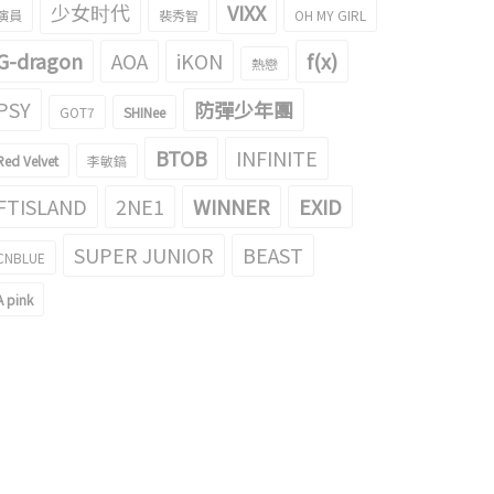
少女时代
VIXX
演員
裴秀智
OH MY GIRL
G-dragon
AOA
iKON
f(x)
熱戀
PSY
防彈少年團
GOT7
SHINee
BTOB
INFINITE
Red Velvet
李敏鎬
FTISLAND
2NE1
WINNER
EXID
SUPER JUNIOR
BEAST
CNBLUE
A pink