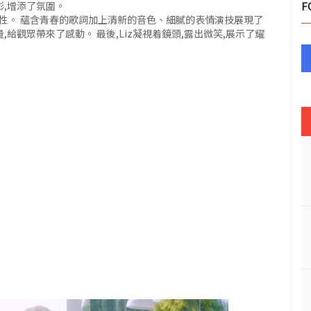
彰,增添了氛圍。
F
感性。 蘊含青春的歌詞加上清新的音色、細膩的表情演技展現了
,給觀眾帶來了感動。 最後,Liz凝視着鏡頭,露出微笑,展示了耀