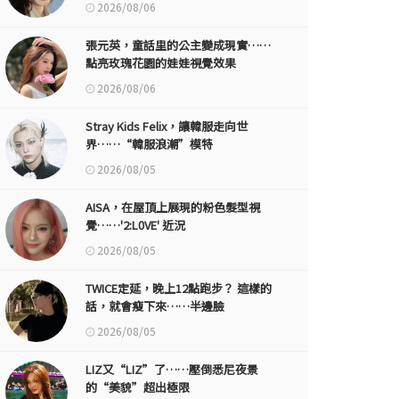
2026/08/06
張元英，童話里的公主變成現實……
點亮玫瑰花園的娃娃視覺效果
2026/08/06
Stray Kids Felix，讓韓服走向世
界……“韓服浪潮”模特
2026/08/05
AISA，在屋頂上展現的粉色髮型視
覺……'2:L0VE' 近況
2026/08/05
TWICE定延，晚上12點跑步？ 這樣的
話，就會瘦下來……半邊臉
2026/08/05
LIZ又“LIZ”了……壓倒悉尼夜景
的“美貌”超出極限