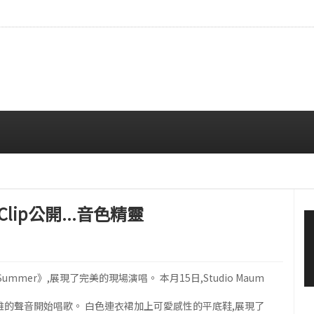
本雜誌封面，穩固的全球影響力
08/06 12:00 PM
 Clip公開...音色精靈
mmer》,展現了完美的現場演唱。 本月15日,Studio Maum
清雅的聲音開始唱歌。 白色連衣裙加上可愛感性的平底鞋,展現了