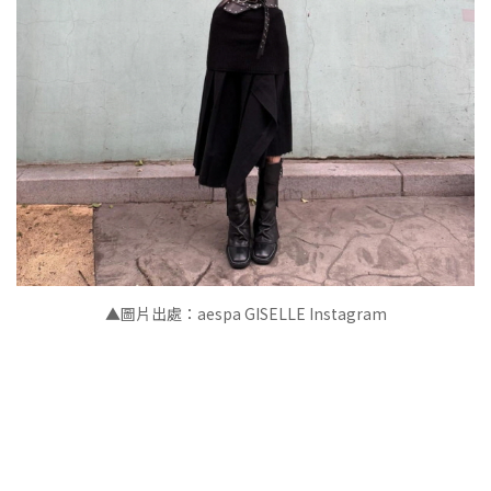
▲圖片出處：aespa GISELLE Instagram