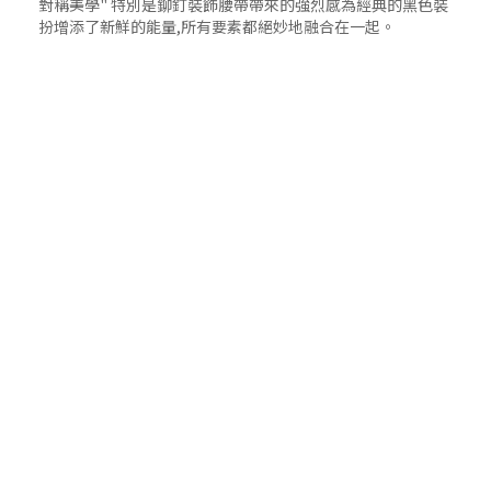
對稱美學" 特別是鉚釘裝飾腰帶帶來的強烈感為經典的黑色裝
扮增添了新鮮的能量,所有要素都絕妙地融合在一起。