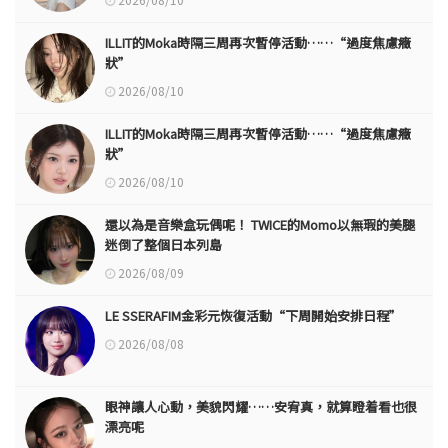
ILLIT的Moka時隔三周再次暫停活動……“過度焦慮癥
狀”
2026/08/10
ILLIT的Moka時隔三周再次暫停活動……“過度焦慮癥
狀”
2026/08/10
還以為是音樂盒玩偶呢！ TWICE的Momo以無瑕的美腿
迷倒了整個日本列島
2026/08/09
LE SSERAFIM金彩元恢復活動“下周開始安排日程”
2026/08/08
眼神讓人心動，美貌閃耀……安宥真，就算瞪着看也很
漂亮呢