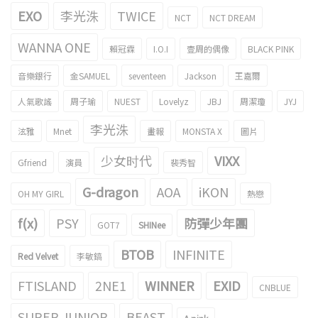
EXO
李光洙
TWICE
NCT
NCT DREAM
WANNA ONE
賴冠霖
I.O.I
壹周的偶像
BLACK PINK
音樂銀行
金SAMUEL
seventeen
Jackson
王嘉爾
人氣歌謠
周子瑜
NUEST
Lovelyz
JBJ
周潔瓊
JYJ
李光洙
泫雅
Mnet
畫報
MONSTA X
圖片
少女时代
VIXX
Gfriend
演員
裴秀智
G-dragon
AOA
iKON
OH MY GIRL
熱戀
f(x)
PSY
防彈少年團
GOT7
SHINee
BTOB
INFINITE
Red Velvet
李敏鎬
FTISLAND
2NE1
WINNER
EXID
CNBLUE
SUPER JUNIOR
BEAST