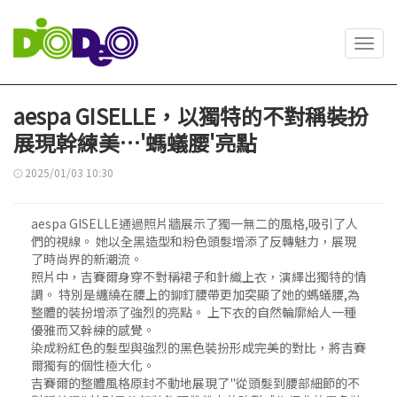
Toggl
navig
aespa GISELLE，以獨特的不對稱裝扮
展現幹練美…'螞蟻腰'亮點
2025/01/03 10:30
aespa GISELLE通過照片牆展示了獨一無二的風格,吸引了人
們的視線。 她以全黑造型和粉色頭髮增添了反轉魅力，展現
了時尚界的新潮流。
照片中，吉賽爾身穿不對稱裙子和針織上衣，演繹出獨特的情
調。 特別是纏繞在腰上的鉚釘腰帶更加突顯了她的螞蟻腰,為
整體的裝扮增添了強烈的亮點。 上下衣的自然輪廓給人一種
優雅而又幹練的感覺。
染成粉紅色的髮型與強烈的黑色裝扮形成完美的對比，將吉賽
爾獨有的個性極大化。
吉賽爾的整體風格原封不動地展現了"從頭髮到腰部細節的不