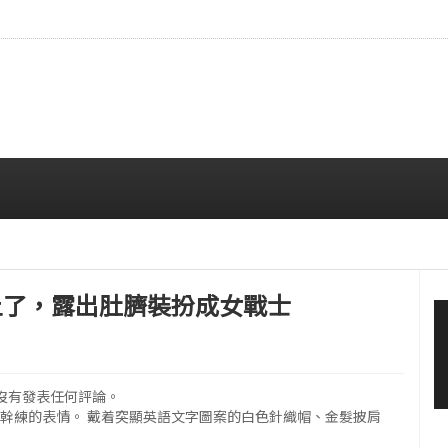
CE成員中最瘦。
08/07 10:00 AM
迷上了，露出肚臍裝扮成女戰士
照片,沒有發表任何評論。
了幹練的表情。 戴着突顯英語文字圖案的白色針織帽、金髮披肩