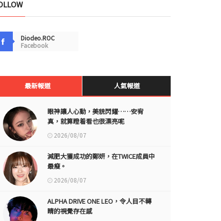
OLLOW
Diodeo.ROC
Facebook
最新報道
人氣報道
眼神讓人心動，美貌閃耀……安宥
真，就算瞪着看也很漂亮呢
2026/08/07
減肥大獲成功的鄭妍，在TWICE成員中
最瘦。
2026/08/07
ALPHA DRIVE ONE LEO，令人目不轉
睛的視覺存在感