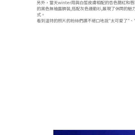
另外，當天winter用與白皙皮膚相配的杏色腮紅和
的黑色無袖露臍裝,搭配灰色運動衫,展現了休閑的魅
式。
看到溫特的照片的粉絲們讚不絕口地說"太可愛了"、