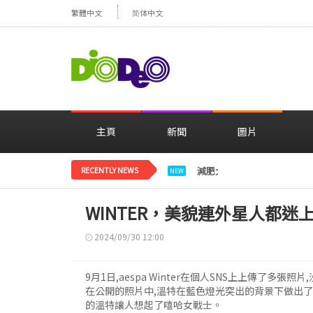
繁體中文
简体中文
主頁
新聞
圖片
RECENTLY NEWS
減肥大獲成功的鄭妍，在TWI
NEW
WINTER，美貌連外星人都
2024/09/30 12:00
9月1日,aespa Winter在個人SNS上上傳了多張
在公開的照片中,溫特在藍色燈光突出的背景下做出
的溫特讓人想起了嘻哈女戰士。