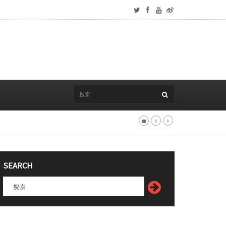
SEARCH