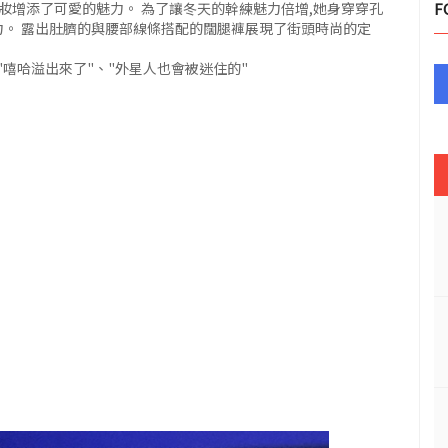
唇妝增添了可愛的魅力。 為了讓冬天的幹練魅力倍增,她身穿穿孔
F
力。 露出肚臍的與腰部線條搭配的闊腿褲展現了街頭時尚的定
"嘻哈溢出來了"、"外星人也會被迷住的"