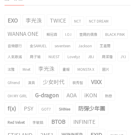
EXO
李光洙
TWICE
NCT
NCT DREAM
WANNA ONE
賴冠霖
I.O.I
壹周的偶像
BLACK PINK
音樂銀行
金SAMUEL
seventeen
Jackson
王嘉爾
人氣歌謠
周子瑜
NUEST
Lovelyz
JBJ
周潔瓊
JYJ
李光洙
泫雅
Mnet
畫報
MONSTA X
圖片
少女时代
VIXX
Gfriend
演員
裴秀智
G-dragon
AOA
iKON
OH MY GIRL
熱戀
f(x)
PSY
防彈少年團
GOT7
SHINee
BTOB
INFINITE
Red Velvet
李敏鎬
FTISLAND
2NE1
WINNER
EXID