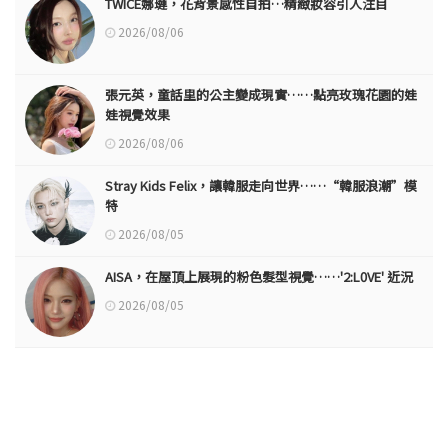
TWICE娜璉，花背景感性自拍…精緻妝容引人注目
2026/08/06
張元英，童話里的公主變成現實……點亮玫瑰花園的娃
娃視覺效果
2026/08/06
Stray Kids Felix，讓韓服走向世界……“韓服浪潮”模
特
2026/08/05
AISA，在屋頂上展現的粉色髮型視覺……'2:L0VE' 近況
2026/08/05