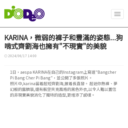
Toggl
navig
KARINA，微弱的褲子和豐滿的姿態...狗
啃式齊劉海也擁有"不現實"的美貌
2024/06/17 14:00
1日，aespa KARINA在自己的Instagram上寫道"Bangcher
Pi Bang Cher Pi Bang"，並公開了多張照片。
照片中,karina留着超短齊劉海,披着長直發。 超迷你熱褲、夢
幻般的露臍裝,還有航空夾克風格的黑色外衣,以令人難以置信
的非現實美貌消化了獨特的造型,更增添了感嘆。