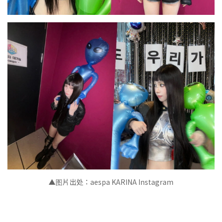
▲图片出处：
aespa KARINA I
nstagram