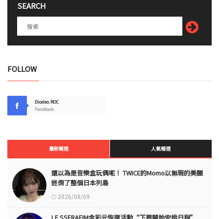
SEARCH
FOLLOW
Diodeo.ROC
Facebook
最新報道
人氣報道
還以為是音樂盒玩偶呢！ TWICE的Momo以無瑕的美腿
迷倒了整個日本列島
2026/08/09
LE SSERAFIM金彩元恢復活動“下周開始安排日程”