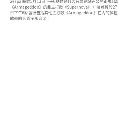
aespa 將於5月13日下午6點通過各大音樂網站先公開正規1輯
《Armageddon》的雙主打歌《Supernova》。 接着將於27
日下午6點發行包括其他主打歌《Armageddon》在內的多種
體裁的10首全部音源。