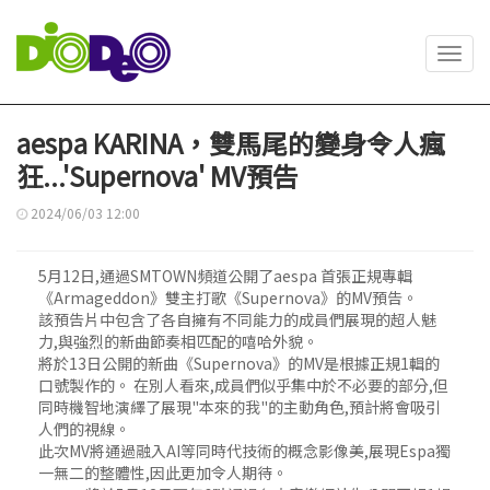
Toggl
navig
aespa KARINA，雙馬尾的變身令人瘋
狂...'Supernova' MV預告
2024/06/03 12:00
5月12日,通過SMTOWN頻道公開了aespa 首張正規專輯
《Armageddon》雙主打歌《Supernova》的MV預告。
該預告片中包含了各自擁有不同能力的成員們展現的超人魅
力,與強烈的新曲節奏相匹配的嘻哈外貌。
將於13日公開的新曲《Supernova》的MV是根據正規1輯的
口號製作的。 在別人看來,成員們似乎集中於不必要的部分,但
同時機智地演繹了展現"本來的我"的主動角色,預計將會吸引
人們的視線。
此次MV將通過融入AI等同時代技術的概念影像美,展現Espa獨
一無二的整體性,因此更加令人期待。