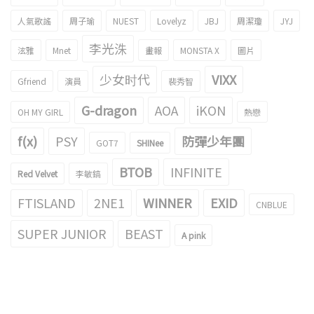
人氣歌謠
周子瑜
NUEST
Lovelyz
JBJ
周潔瓊
JYJ
李光洙
泫雅
Mnet
畫報
MONSTA X
圖片
少女时代
VIXX
Gfriend
演員
裴秀智
G-dragon
AOA
iKON
OH MY GIRL
熱戀
f(x)
PSY
防彈少年團
GOT7
SHINee
BTOB
INFINITE
Red Velvet
李敏鎬
FTISLAND
2NE1
WINNER
EXID
CNBLUE
SUPER JUNIOR
BEAST
A pink