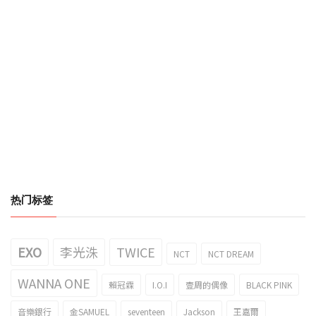
热门标签
EXO
李光洙
TWICE
NCT
NCT DREAM
WANNA ONE
賴冠霖
I.O.I
壹周的偶像
BLACK PINK
音樂銀行
金SAMUEL
seventeen
Jackson
王嘉爾