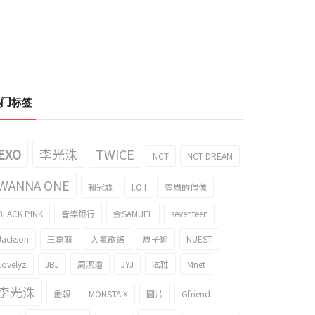
热门标签
EXO
李光洙
TWICE
NCT
NCT DREAM
WANNA ONE
賴冠霖
I.O.I
壹周的偶像
BLACK PINK
音樂銀行
金SAMUEL
seventeen
Jackson
王嘉爾
人氣歌謠
周子瑜
NUEST
Lovelyz
JBJ
周潔瓊
JYJ
泫雅
Mnet
李光洙
畫報
MONSTA X
圖片
Gfriend