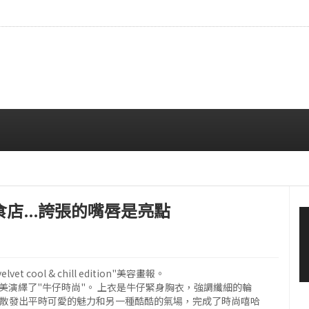
…安宥真，就算瞪着看也很漂亮呢
08/07 12:00 PM
美食店...誇張的嘴唇是亮點
cool & chill edition"美容畫報。
完美演繹了"牛仔時尚"。 上衣是牛仔緊身胸衣，強調纖細的輪
 散發出平時可愛的魅力和另一種酷酷的氣場，完成了時尚嘻哈