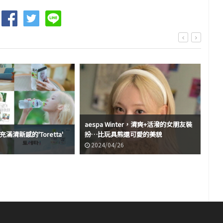
aespa Winter，清爽+活潑的女朋友裝
r 充滿清新感的'Toretta'
扮…比玩具熊還可愛的美貌
ae
2024/04/26
2