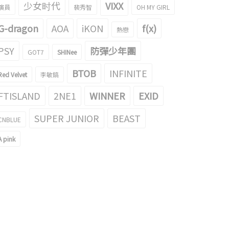
少女时代
VIXX
演員
裴秀智
OH MY GIRL
G-dragon
AOA
iKON
f(x)
熱戀
PSY
防彈少年團
GOT7
SHINee
BTOB
INFINITE
Red Velvet
李敏鎬
FTISLAND
2NE1
WINNER
EXID
SUPER JUNIOR
BEAST
CNBLUE
A pink