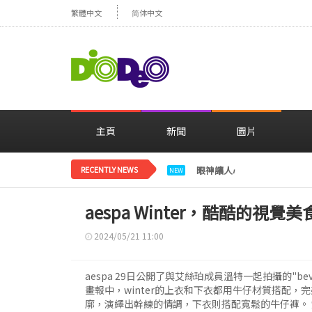
繁體中文
简体中文
主頁
新聞
圖片
RECENTLY NEWS
眼神讓人心動，美貌閃耀…
NEW
aespa Winter，酷酷的視覺
2024/05/21 11:00
aespa 29日公開了與艾絲珀成員溫特一起拍攝的"bevelvet 
畫報中，winter的上衣和下衣都用牛仔材質搭配，
廓，演繹出幹練的情調，下衣則搭配寬鬆的牛仔褲。