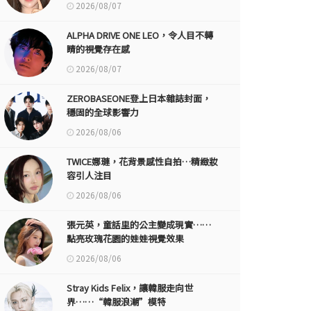
2026/08/07
ALPHA DRIVE ONE LEO，令人目不轉
睛的視覺存在感
2026/08/07
ZEROBASEONE登上日本雜誌封面，
穩固的全球影響力
2026/08/06
TWICE娜璉，花背景感性自拍…精緻妝
容引人注目
2026/08/06
張元英，童話里的公主變成現實……
點亮玫瑰花園的娃娃視覺效果
2026/08/06
Stray Kids Felix，讓韓服走向世
界……“韓服浪潮”模特