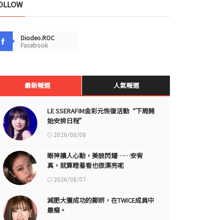
OLLOW
Diodeo.ROC
Facebook
最新報道
人氣報道
LE SSERAFIM金彩元恢復活動“下周開
始安排日程”
2026/08/08
眼神讓人心動，美貌閃耀……安宥
真，就算瞪着看也很漂亮呢
2026/08/07
減肥大獲成功的鄭妍，在TWICE成員中
最瘦。