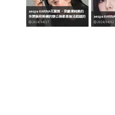
aespa KARINA花絮照，突顯清純美的
休閑裝和幹練的辦公裝都是無法超越的
aespa KA
視覺效果
2024/04/17
2024/04/02