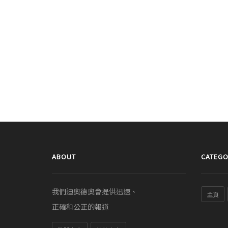
ABOUT
CATEGO
我們迪奧德奧會提供迅速、
主頁
正確和公正的報道