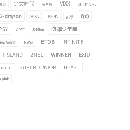
少女时代
VIXX
演員
裴秀智
OH MY GIRL
G-dragon
AOA
iKON
f(x)
熱戀
PSY
防彈少年團
GOT7
SHINee
BTOB
INFINITE
Red Velvet
李敏鎬
FTISLAND
2NE1
WINNER
EXID
SUPER JUNIOR
BEAST
CNBLUE
A pink