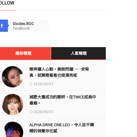
OLLOW
Diodeo.ROC
Facebook
最新報道
人氣報道
眼神讓人心動，美貌閃耀……安宥
真，就算瞪着看也很漂亮呢
2026/08/07
減肥大獲成功的鄭妍，在TWICE成員中
最瘦。
2026/08/07
ALPHA DRIVE ONE LEO，令人目不轉
睛的視覺存在感