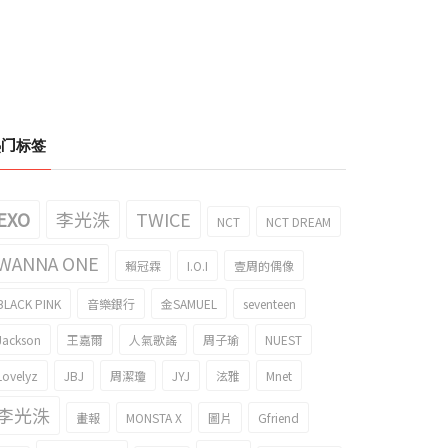
spa KARINA，現代和古典音樂"風格
aespa KARINA在情人節亮相的浪漫時
重奏"
尚狙擊粉絲心
024/03/14
2024/03/03
热门标签
EXO
李光洙
TWICE
NCT
NCT DREAM
WANNA ONE
賴冠霖
I.O.I
壹周的偶像
BLACK PINK
音樂銀行
金SAMUEL
seventeen
Jackson
王嘉爾
人氣歌謠
周子瑜
NUEST
Lovelyz
JBJ
周潔瓊
JYJ
泫雅
Mnet
李光洙
畫報
MONSTA X
圖片
Gfriend