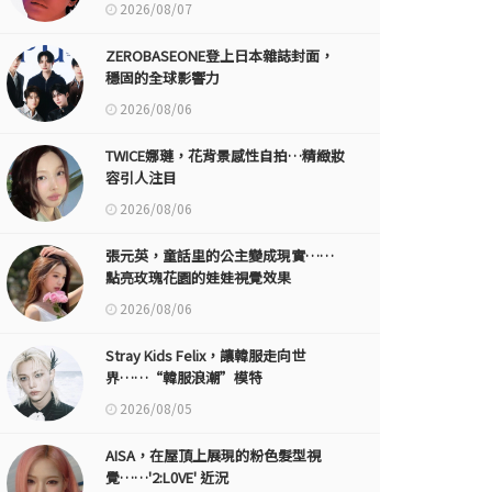
2026/08/07
ZEROBASEONE登上日本雜誌封面，
穩固的全球影響力
2026/08/06
TWICE娜璉，花背景感性自拍…精緻妝
容引人注目
2026/08/06
張元英，童話里的公主變成現實……
點亮玫瑰花園的娃娃視覺效果
2026/08/06
Stray Kids Felix，讓韓服走向世
界……“韓服浪潮”模特
2026/08/05
AISA，在屋頂上展現的粉色髮型視
覺……'2:L0VE' 近況