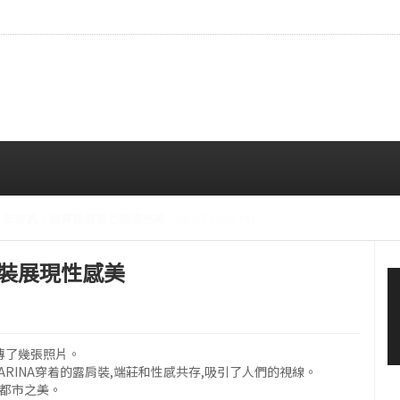
CE成員中最瘦。
08/07 10:00 AM
露肩裝展現性感美
上傳了幾張照片。
KARINA穿着的露肩裝,端莊和性感共存,吸引了人們的視線。
了都市之美。