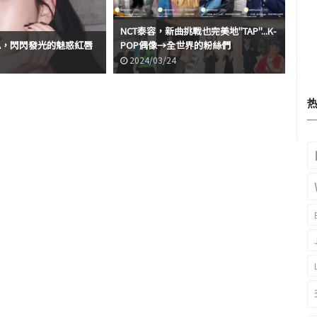
NCT泰容，新曲挑戰也完美地"TAP"...K-
ae
RINA，閃閃發光的魅惑紅唇
POP偶像→全世界的粉絲們
的二
2024/03/24
2