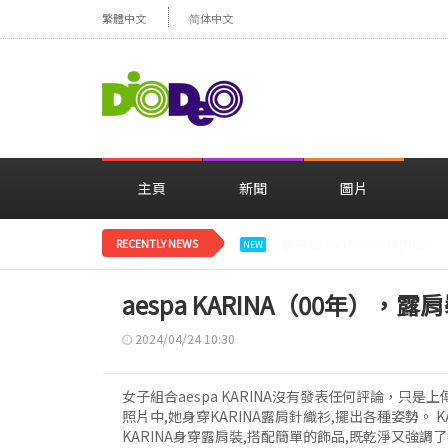
繁體中文
简体中文
主頁
新聞
圖片
RECENTLY NEWS
減肥大獲成功的鄭妍，在TWI
NEW
aespa KARINA（00年），
2024/04/24 10:30
女子組合aespa KARINA沒有發表任何評論，只是
照片中,她身穿KARINA露肩針織衫,擺出各種姿勢。 
KARINA身穿露肩裝,搭配簡單的飾品,既乾淨又強調