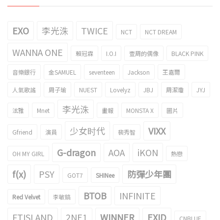
EXO
李光洙
TWICE
NCT
NCT DREAM
WANNA ONE
賴冠霖
I.O.I
壹周的偶像
BLACK PINK
音樂銀行
金SAMUEL
seventeen
Jackson
王嘉爾
人氣歌謠
周子瑜
NUEST
Lovelyz
JBJ
周潔瓊
JYJ
李光洙
泫雅
Mnet
畫報
MONSTA X
圖片
少女时代
VIXX
Gfriend
演員
裴秀智
G-dragon
AOA
iKON
OH MY GIRL
熱戀
f(x)
PSY
防彈少年團
GOT7
SHINee
BTOB
INFINITE
Red Velvet
李敏鎬
FTISLAND
2NE1
WINNER
EXID
CNBLUE