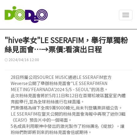
Toggl
navig
"hive孝女"LE SSERAFIM，舉行單獨粉
絲見面會…→票價:看演出日程
2024/04/16 12:00
28日所屬公司SOURCE MUSIC通過LE SSERAFIM官方
Weverse公開了舉辦粉絲見面會"LE SSERAFIMFAN
MEETING'FEARNADA'2024 S/S - SEOUL"的消息。
此次粉絲見面會將於5月11日和12日在首爾松坡區蠶室室內體
育館舉行,並為全球粉絲進行在線直播。
門票價格為線下全席9萬9000韓元,尚未刊登購票詳細公告。
LE SSERAFIM在當天公開的粉絲見面會海報中再現了迷你3輯
《EASY》預告片中的一個場面。
5名成員利用眼神中發出的激光製作了粉絲團名《綻放》，讓
粉絲們對即將到來的粉絲見面會倍感期待。