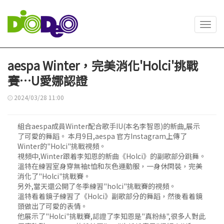
Toggl
navig
aespa Winter，完美消化'Holci'挑戰
賽…U愛娜認證
2024/03/28 11:00
組合aespa成員Winter配合歌手IU(本名李智恩)的新曲,展示
了可愛的舞蹈。 本月9日,aespa 官方Instagram上傳了
Winter的"Holci"挑戰視頻。
視頻中,Winter跟着李知恩的新曲《Holci》的副歌部分跳舞。
溫特在練習室身穿無袖t恤和灰色運動服，一身休閑裝，完美
消化了"Holci"挑戰賽。
另外,當天還公開了冬季練習"holci"挑戰賽的視頻。
溫特看着鏡子練習了《Holci》副歌部分的舞蹈，然後看着鏡
頭做出了可愛的表情。
他展示了"Holci"挑戰賽,認證了李知恩是"真粉絲",很多人對此