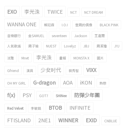
EXO
李光洙
TWICE
NCT
NCT DREAM
WANNA ONE
賴冠霖
I.O.I
壹周的偶像
BLACK PINK
音樂銀行
金SAMUEL
seventeen
Jackson
王嘉爾
人氣歌謠
周子瑜
NUEST
Lovelyz
JBJ
周潔瓊
JYJ
李光洙
泫雅
Mnet
畫報
MONSTA X
圖片
少女时代
VIXX
Gfriend
演員
裴秀智
G-dragon
AOA
iKON
OH MY GIRL
熱戀
f(x)
PSY
防彈少年團
GOT7
SHINee
BTOB
INFINITE
Red Velvet
李敏鎬
FTISLAND
2NE1
WINNER
EXID
CNBLUE