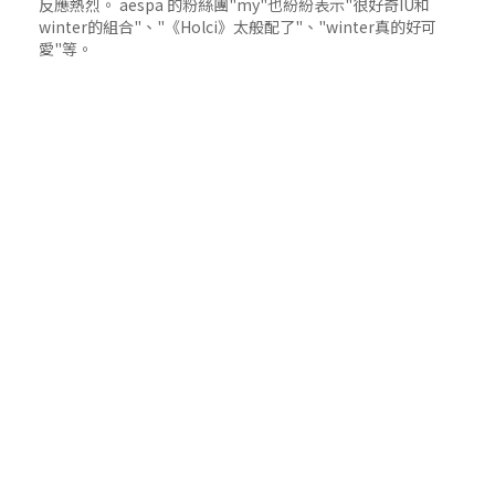
反應熱烈。 aespa 的粉絲團"my"也紛紛表示"很好奇IU和
winter的組合"、"《Holci》太般配了"、"winter真的好可
愛"等。