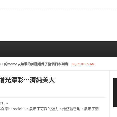
復活動“下周開始安排日程”
08/08 01:05 AM
日本增光添彩…清純美大
張照片。
NA身穿baraclaba，展示了可愛的魅力，她望着雪地，展示了清