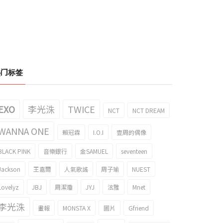
热门标签
EXO
李光洙
TWICE
NCT
NCT DREAM
WANNA ONE
賴冠霖
I.O.I
壹周的偶像
BLACK PINK
音樂銀行
金SAMUEL
seventeen
Jackson
王嘉爾
人氣歌謠
周子瑜
NUEST
Lovelyz
JBJ
周潔瓊
JYJ
泫雅
Mnet
李光洙
畫報
MONSTA X
圖片
Gfriend