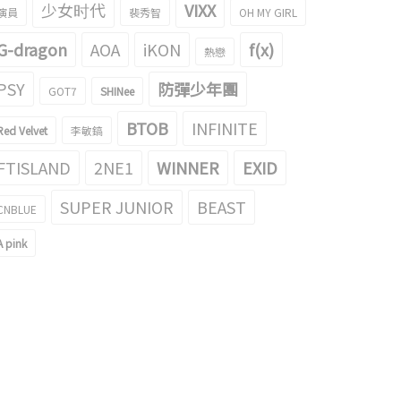
少女时代
VIXX
演員
裴秀智
OH MY GIRL
G-dragon
AOA
iKON
f(x)
熱戀
PSY
防彈少年團
GOT7
SHINee
BTOB
INFINITE
Red Velvet
李敏鎬
FTISLAND
2NE1
WINNER
EXID
SUPER JUNIOR
BEAST
CNBLUE
A pink