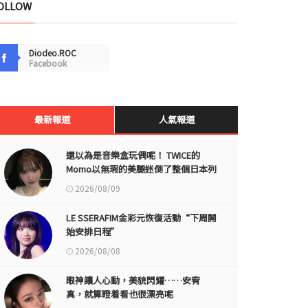
OLLOW
Diodeo.ROC
Facebook
最新報道
人氣報道
還以為是音樂盒玩偶呢！ TWICE的
Momo以無瑕的美腿迷倒了整個日本列
島
2026/08/09
LE SSERAFIM金彩元恢復活動“下周開
始安排日程”
2026/08/08
眼神讓人心動，美貌閃耀……安宥
真，就算瞪着看也很漂亮呢