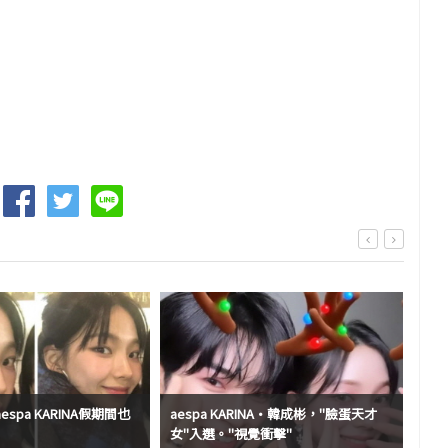
espa KARINA假期間也
aespa KARINA·韓成彬，"臉蛋天才
ae
女"入選。"視覺衝擊"
的美