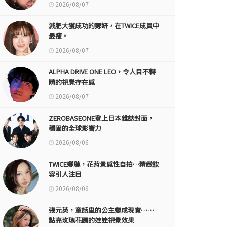
2026/08/07
減肥大獲成功的鄭妍，在TWICE成員中
最瘦。
2026/08/07
ALPHA DRIVE ONE LEO，令人目不轉
睛的視覺存在感
2026/08/07
ZEROBASEONE登上日本雜誌封面，
穩固的全球影響力
2026/08/06
TWICE娜璉，花背景感性自拍…精緻妝
容引人注目
2026/08/06
張元英，童話里的公主變成現實……
點亮玫瑰花園的娃娃視覺效果