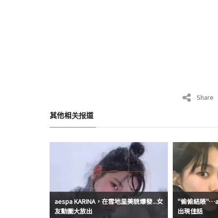
Share
其他相关报道
aespa KARINA，在雪地里美貌爆發...女
"偷偷結賬"…a
友動圖大放出
出現佳話