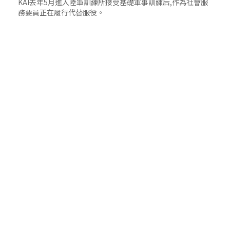
KAI去年5月進入陸軍訓練所接受基礎軍事訓練后,作為社會服
務要員正在履行代替服役。