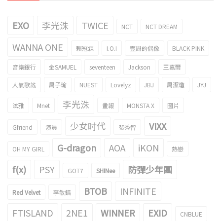
EXO
李光洙
TWICE
NCT
NCT DREAM
WANNA ONE
賴冠霖
I.O.I
壹周的偶像
BLACK PINK
音樂銀行
金SAMUEL
seventeen
Jackson
王嘉爾
人氣歌謠
周子瑜
NUEST
Lovelyz
JBJ
周潔瓊
JYJ
李光洙
泫雅
Mnet
畫報
MONSTA X
圖片
少女时代
VIXX
Gfriend
演員
裴秀智
G-dragon
AOA
iKON
OH MY GIRL
熱戀
f(x)
PSY
防彈少年團
GOT7
SHINee
BTOB
INFINITE
Red Velvet
李敏鎬
FTISLAND
2NE1
WINNER
EXID
CNBLUE