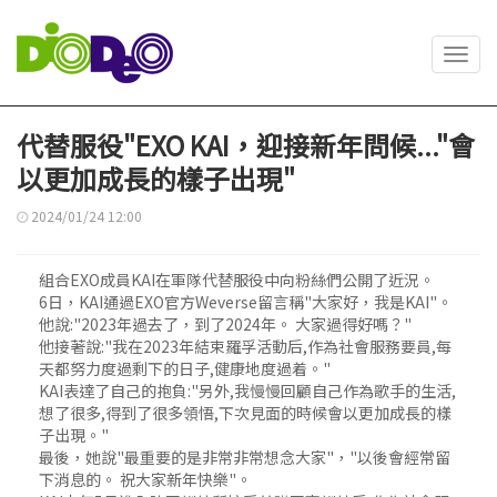
Toggl
navig
代替服役"EXO KAI，迎接新年問候..."會
以更加成長的樣子出現"
2024/01/24 12:00
組合EXO成員KAI在軍隊代替服役中向粉絲們公開了近況。
6日，KAI通過EXO官方Weverse留言稱"大家好，我是KAI"。
他說:"2023年過去了，到了2024年。 大家過得好嗎？"
他接著說:"我在2023年結束羅孚活動后,作為社會服務要員,每
天都努力度過剩下的日子,健康地度過着。"
KAI表達了自己的抱負:"另外,我慢慢回顧自己作為歌手的生活,
想了很多,得到了很多領悟,下次見面的時候會以更加成長的樣
子出現。"
最後，她說"最重要的是非常非常想念大家"，"以後會經常留
下消息的。 祝大家新年快樂"。