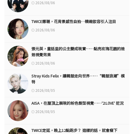
2026/08/06
TWICE娜璉，花背景感性自拍…精緻妝容引人注目
2026/08/06
張元英，童話里的公主變成現實……點亮玫瑰花園的娃
娃視覺效果
2026/08/06
Stray Kids Felix，讓韓服走向世界……“韓服浪潮”模
特
2026/08/05
AISA，在屋頂上展現的粉色髮型視覺……'2:L0VE' 近況
2026/08/05
TWICE定延，晚上12點跑步？ 這樣的話，就會瘦下