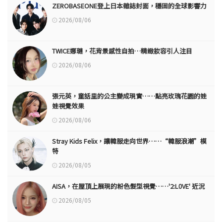
ZEROBASEONE登上日本雜誌封面，穩固的全球影響力
2026/08/06
TWICE娜璉，花背景感性自拍…精緻妝容引人注目
2026/08/06
張元英，童話里的公主變成現實……點亮玫瑰花園的娃
娃視覺效果
2026/08/06
Stray Kids Felix，讓韓服走向世界……“韓服浪潮”模
特
2026/08/05
AISA，在屋頂上展現的粉色髮型視覺……'2:L0VE' 近況
2026/08/05