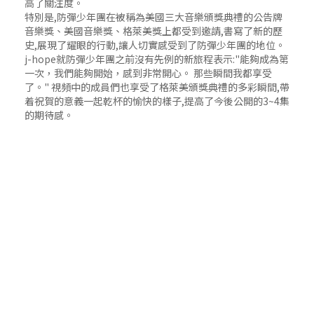
高了關注度。
特別是,防彈少年團在被稱為美國三大音樂頒獎典禮的公告牌
音樂獎、美國音樂獎、格萊美獎上都受到邀請,書寫了新的歷
史,展現了耀眼的行動,讓人切實感受到了防彈少年團的地位。
j-hope就防彈少年團之前沒有先例的新旅程表示:"能夠成為第
一次，我們能夠開始，感到非常開心。 那些瞬間我都享受
了。" 視頻中的成員們也享受了格萊美頒獎典禮的多彩瞬間,帶
着祝賀的意義一起乾杯的愉快的樣子,提高了今後公開的3~4集
的期待感。