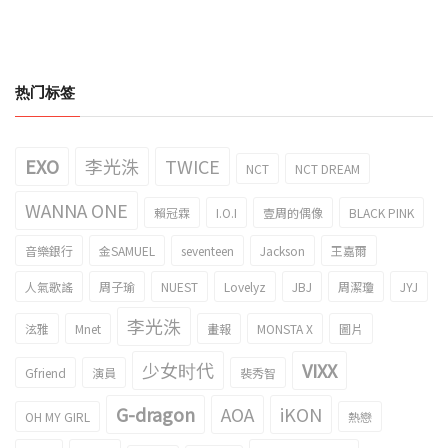
热门标签
EXO
李光洙
TWICE
NCT
NCT DREAM
WANNA ONE
賴冠霖
I.O.I
壹周的偶像
BLACK PINK
音樂銀行
金SAMUEL
seventeen
Jackson
王嘉爾
人氣歌謠
周子瑜
NUEST
Lovelyz
JBJ
周潔瓊
JYJ
李光洙
泫雅
Mnet
畫報
MONSTA X
圖片
少女时代
VIXX
Gfriend
演員
裴秀智
G-dragon
AOA
iKON
OH MY GIRL
熱戀