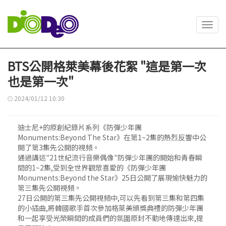
Toggl
navig
BTS公開格萊美幕後花絮 "這是第一次
也是第一次"
2024/01/12 10:30
迪士尼+的原創紀錄片系列《防彈少年團
Monuments:Beyond The Star》在第1~2集的熱烈反響中公
開了第3集先公開的視頻。
通過講述"21世紀流行音樂偶像"防彈少年團的開始和青春瞬
間的1~2集,受到全世界觀眾喜愛的《防彈少年團
Monuments:Beyond the Star》25日公開了展現愉快魅力的
第三集先公開視頻。
27日公開的第三集先公開視頻中,可以先看到第三集和第四集
的小插曲,將韓國歌手首次參加格萊美頒獎典禮的防彈少年團
和一起享受光榮瞬間的成員們的氛圍原封不動地傳達出來,提