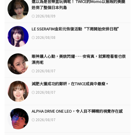
還以為是音樂盒玩偶呢！ TWICE的Momo以無瑕的美腿
迷倒了整個日本列島
2026/08/09
LE SSERAFIM金彩元恢復活動“下周開始安排日程”
2026/08/08
眼神讓人心動，美貌閃耀……安宥真，就算瞪着看也很
漂亮呢
2026/08/07
減肥大獲成功的鄭妍，在TWICE成員中最瘦。
2026/08/07
ALPHA DRIVE ONE LEO，令人目不轉睛的視覺存在感
2026/08/07