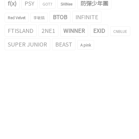
f(x)
PSY
防彈少年團
GOT7
SHINee
BTOB
INFINITE
Red Velvet
李敏鎬
FTISLAND
2NE1
WINNER
EXID
CNBLUE
SUPER JUNIOR
BEAST
A pink