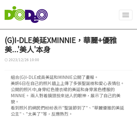
Toggl
navig
(G)I-DLE美延XMINNIE，華麗+優雅
美...'美人'本身
2023/12/26 10:00
組合(G)I-DLE成員美延和MINNIE公開了畫報。
美妍6日在自己的照片牆上上傳了多張聖誕樹和愛心表情包。
公開的照片中,身穿紅色連衣裙的美延和身穿黑色禮服的
MINNIE。 兩人對着鏡頭投來迷人的眼神，展示了自己的美
貌。
看到照片的網民們紛紛表示"聖誕節到了"、"華麗優雅的美延
公主"、"太美了"等，反應熱烈。