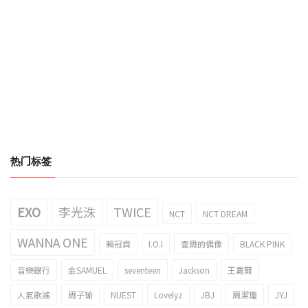
热门标签
EXO
李光洙
TWICE
NCT
NCT DREAM
WANNA ONE
賴冠霖
I.O.I
壹周的偶像
BLACK PINK
音樂銀行
金SAMUEL
seventeen
Jackson
王嘉爾
人氣歌謠
周子瑜
NUEST
Lovelyz
JBJ
周潔瓊
JYJ