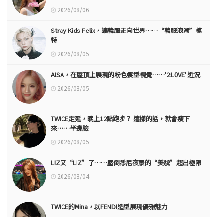
2026/08/06
Stray Kids Felix，讓韓服走向世界……“韓服浪潮”模
特
2026/08/05
AISA，在屋頂上展現的粉色髮型視覺……'2:L0VE' 近況
2026/08/05
TWICE定延，晚上12點跑步？ 這樣的話，就會瘦下
來……半邊臉
2026/08/05
LIZ又“LIZ”了……壓倒悉尼夜景的“美貌”超出極限
2026/08/04
TWICE的Mina，以FENDI造型展現優雅魅力