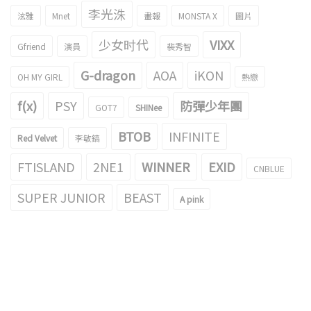
李光洙
泫雅
Mnet
畫報
MONSTA X
圖片
少女时代
VIXX
Gfriend
演員
裴秀智
G-dragon
AOA
iKON
OH MY GIRL
熱戀
f(x)
PSY
防彈少年團
GOT7
SHINee
BTOB
INFINITE
Red Velvet
李敏鎬
FTISLAND
2NE1
WINNER
EXID
CNBLUE
SUPER JUNIOR
BEAST
A pink