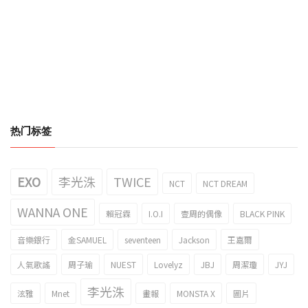
热门标签
EXO
李光洙
TWICE
NCT
NCT DREAM
WANNA ONE
賴冠霖
I.O.I
壹周的偶像
BLACK PINK
音樂銀行
金SAMUEL
seventeen
Jackson
王嘉爾
人氣歌謠
周子瑜
NUEST
Lovelyz
JBJ
周潔瓊
JYJ
李光洙
泫雅
Mnet
畫報
MONSTA X
圖片