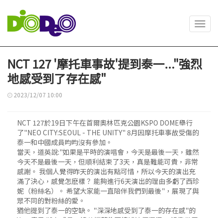
Toggl
navig
NCT 127 '摩托車事故'提到泰一..."強烈
地感受到了存在感"
2023/12/07 10:00
NCT 127於19日下午在首爾奧林匹克公園KSPO DOME舉行
了"NEO CITY:SEOUL - THE UNITY" 8月因摩托車事故受傷的
泰一和中國成員昀昀沒有參加。
當天，道英說:"如果是平時的演唱會，今天是最後一天，雖然
今天不是最後一天，但順利結束了3天，真是難能可貴，非常
感謝。 我個人覺得昨天的演出有點可惜，所以今天的演出充
滿了決心，感覺怎麽樣？ 能夠進行6天演出的理由多虧了西珍
妮（粉絲名）。 希望大家能一直陪伴我們到最後"，展現了與
眾不同的對粉絲的愛。
猶他提到了泰一的空缺。 "深深地感受到了泰一的存在感"的