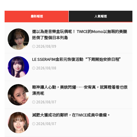
最新報道
人氣報道
還以為是音樂盒玩偶呢！ TWICE的Momo以無瑕的美腿
迷倒了整個日本列島
2026/08/09
LE SSERAFIM金彩元恢復活動“下周開始安排日程”
2026/08/08
眼神讓人心動，美貌閃耀……安宥真，就算瞪着看也很
漂亮呢
2026/08/07
減肥大獲成功的鄭妍，在TWICE成員中最瘦。
2026/08/07