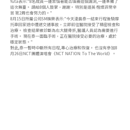
Yuta表示:"8名成員一邊苦惱著能否填補這個漏洞,一邊準備了
這次舞臺。 請給8個人鼓掌，謝謝。 特別是道英 楷燦非常辛
苦 第2周也會努力的。"
8月15日所屬公司SM娛樂表示:"今天淩晨泰一結束行程後騎摩
托車回家途中遭遇交通事故，立即前往醫院接受了精密檢查和
治療。 檢查結果被診斷為右大腿骨折,醫護人員認為需要進行
手術。 現在泰一面臨手術，正在醫院接受必要的治療，處於
穩定狀態。"
對此,泰一暫時中斷所有日程,專心治療和恢復。 也沒有參加8
月26日NCT團體演唱會《NCT NATION: To The World》。