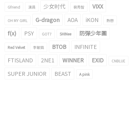
少女时代
VIXX
Gfriend
演員
裴秀智
G-dragon
AOA
iKON
OH MY GIRL
熱戀
f(x)
PSY
防彈少年團
GOT7
SHINee
BTOB
INFINITE
Red Velvet
李敏鎬
FTISLAND
2NE1
WINNER
EXID
CNBLUE
SUPER JUNIOR
BEAST
A pink