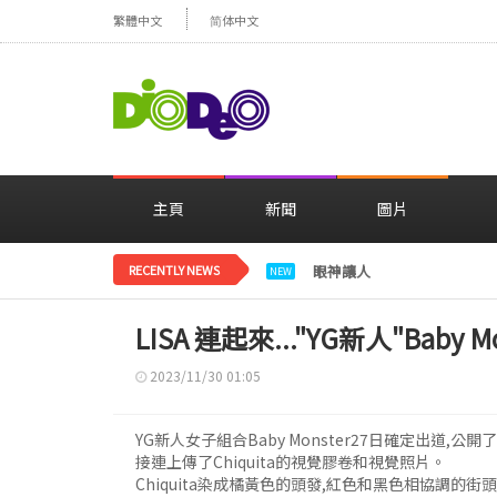
繁體中文
简体中文
主頁
新聞
圖片
RECENTLY NEWS
眼神讓人心動，美貌閃耀…
NEW
LISA 連起來..."YG新人"Baby
2023/11/30 01:05
YG新人女子組合Baby Monster27日確定出道,公
接連上傳了Chiquita的視覺膠卷和視覺照片。
Chiquita染成橘黃色的頭發,紅色和黑色相協調的