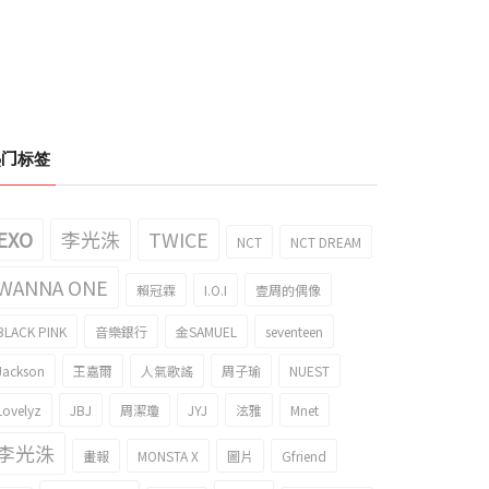
热门标签
EXO
李光洙
TWICE
NCT
NCT DREAM
WANNA ONE
賴冠霖
I.O.I
壹周的偶像
BLACK PINK
音樂銀行
金SAMUEL
seventeen
Jackson
王嘉爾
人氣歌謠
周子瑜
NUEST
Lovelyz
JBJ
周潔瓊
JYJ
泫雅
Mnet
李光洙
畫報
MONSTA X
圖片
Gfriend