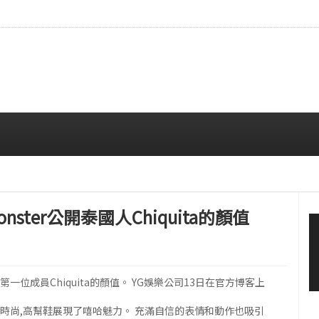
…安宥真，就算瞪着看也很漂亮呢
08/07 12:00 PM
 Monster公開泰國人Chiquita的顏值
開了第一位成員Chiquita的顏值。 YG娛樂公司13日在官方博客上
街頭時尚,高幫鞋展現了嘻哈魅力。 充滿自信的表情和動作也吸引