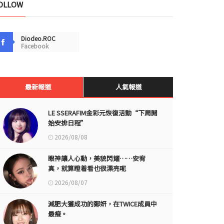
OLLOW
Diodeo.ROC
Facebook
最新報道
人氣報道
LE SSERAFIM金彩元恢復活動“下周開
始安排日程”
2026/08/08
眼神讓人心動，美貌閃耀……安宥
真，就算瞪着看也很漂亮呢
2026/08/07
減肥大獲成功的鄭妍，在TWICE成員中
最瘦。