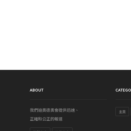
ABOUT
CATEGO
我們迪奧德奧會提供迅速、
主頁
正確和公正的報道