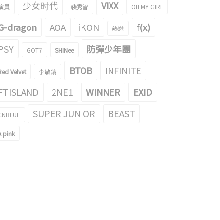
少女时代
VIXX
演員
裴秀智
OH MY GIRL
G-dragon
AOA
iKON
f(x)
熱戀
PSY
防彈少年團
GOT7
SHINee
BTOB
INFINITE
Red Velvet
李敏鎬
FTISLAND
2NE1
WINNER
EXID
SUPER JUNIOR
BEAST
CNBLUE
A pink