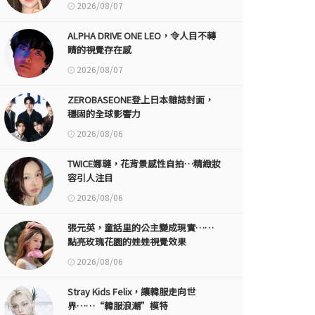
2026/08/07
ALPHA DRIVE ONE LEO，令人目不轉
睛的視覺存在感
2026/08/07
ZEROBASEONE登上日本雜誌封面，
穩固的全球影響力
2026/08/06
TWICE娜璉，花背景感性自拍…精緻妝
容引人注目
2026/08/06
張元英，童話里的公主變成現實……
點亮玫瑰花園的娃娃視覺效果
2026/08/06
Stray Kids Felix，讓韓服走向世
界……“韓服浪潮”模特