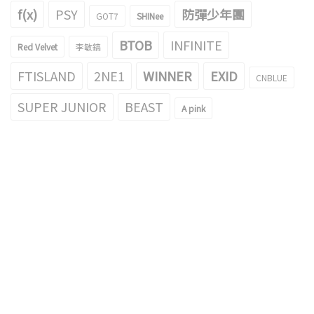
f(x)
PSY
防彈少年團
GOT7
SHINee
BTOB
INFINITE
Red Velvet
李敏鎬
FTISLAND
2NE1
WINNER
EXID
CNBLUE
SUPER JUNIOR
BEAST
A pink