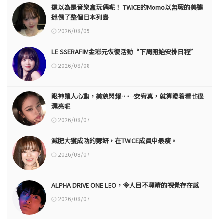
還以為是音樂盒玩偶呢！ TWICE的Momo以無瑕的美腿
迷倒了整個日本列島
2026/08/09
LE SSERAFIM金彩元恢復活動“下周開始安排日程”
2026/08/08
眼神讓人心動，美貌閃耀……安宥真，就算瞪着看也很
漂亮呢
2026/08/07
減肥大獲成功的鄭妍，在TWICE成員中最瘦。
2026/08/07
ALPHA DRIVE ONE LEO，令人目不轉睛的視覺存在感
2026/08/07