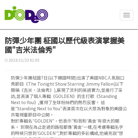
Toggl
navig
防彈少年團 柾國以歷代級表演掌握美
國"吉米法倫秀"
2023/11/23 01:05
防彈少年團柾國7日(以下韓國時間)出演了美國NBC人氣脫口
秀節目《The Tonight Show Starring Jimmy Fallon(以下
簡稱《吉米·法倫秀》),展現了流利的英語實力,並進行了采
訪,並表演了個人專輯《GOLDEN》的主打歌《Standing
Next to You》,獲得了全球粉絲們的熱烈反響。 這
是"Standing Next to You"表演首次在以大眾為對象的美國公
共電視臺節目中公開。
對於專輯名"GOLDEN"，他表示"和我和'黃金'有很大的關
系。 到現在為止走過的路程都像'黃金'一樣,在考慮專輯名字
的時候只想到'GOLDEN'",對於專輯的多彩構成,他補充說"想