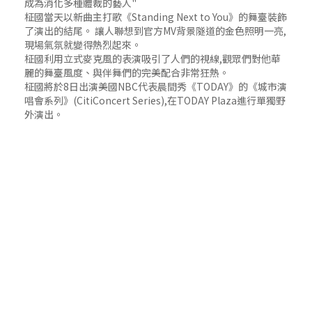
成為消化多種體裁的藝人"
柾國當天以新曲主打歌《Standing Next to You》的舞臺裝飾
了演出的結尾。 讓人聯想到官方MV背景隧道的金色照明一亮,
現場氣氛就變得熱烈起來。
柾國利用立式麥克風的表演吸引了人們的視線,觀眾們對他華
麗的舞臺風度、與伴舞們的完美配合非常狂熱。
柾國將於8日出演美國NBC代表晨間秀《TODAY》的《城市演
唱會系列》(CitiConcert Series),在TODAY Plaza進行單獨野
外演出。