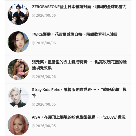
ZEROBASEONE登上日本雜誌封面，穩固的全球影響力
2026/08/06
TWICE娜璉，花背景感性自拍…精緻妝容引人注目
2026/08/06
張元英，童話里的公主變成現實……點亮玫瑰花園的娃
娃視覺效果
2026/08/06
Stray Kids Felix，讓韓服走向世界……“韓服浪潮”模
特
2026/08/05
AISA，在屋頂上展現的粉色髮型視覺……'2:L0VE' 近況
2026/08/05